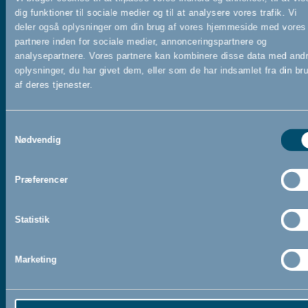
Kan åbnes med én hånd
dig funktioner til sociale medier og til at analysere vores trafik. Vi
deler også oplysninger om din brug af vores hjemmeside med vores
Lågen kan let åbnes med én hånd, så du har den anden hånd
partnere inden for sociale medier, annonceringspartnere og
fri til din baby. Træk låsen tilbage med tommelfingeren og
analysepartnere. Vores partnere kan kombinere disse data med and
løft op i selve gitteret, og lågen er åben.
oplysninger, du har givet dem, eller som de har indsamlet fra din br
af deres tjenester.
Samtykkevalg
Nødvendig
Præferencer
Statistik
Marketing