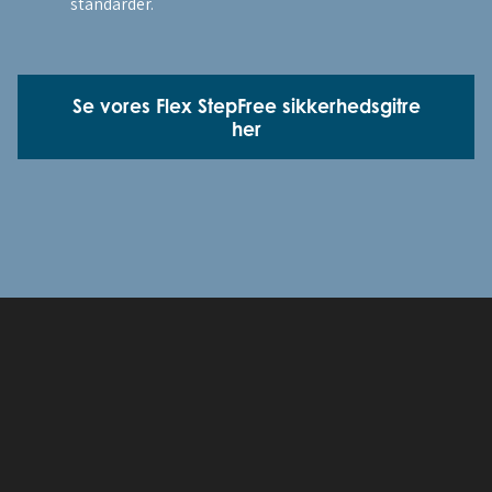
standarder.
Se vores Flex StepFree sikkerhedsgitre
her