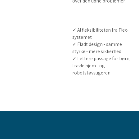
over den udne problemer.
✓ Al fleksibiliteten fra Flex-
systemet
✓ ​Fladt design - samme
styrke - mere sikkerhed
✓ Lettere passage for børn,
travle hjem - og
robotstøvsugeren