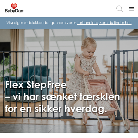
menu
Vi sælger (udelukkende) gennem vores
forhandlere, som du finder her.
Flex StepFree
– vi har sænket tærsklen
for en sikker hverdag.