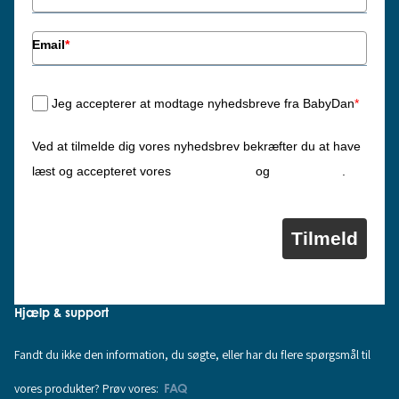
Email
*
Jeg accepterer at modtage nyhedsbreve fra BabyDan
*
Ved at tilmelde dig vores nyhedsbrev bekræfter du at have
Privatlivspolitik
Cookiepolitik
læst og accepteret vores
og
.
Tilmeld
Hjælp & support
Fandt du ikke den information, du søgte, eller har du flere spørgsmål til
vores produkter? Prøv vores:
FAQ