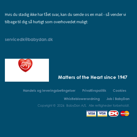
Hvis du stadig ikke har fået svar, kan du sende os en mail - så vender vi
tilbage til dig så hurtigt som overhovedet muligt:
servicedk@babydan.dk
Matters of the Heart since 1947
Handels og leveringsbetingelser
Privatlivspolitik
Cookies
Whistleblowerordning
Job i BabyDan
Copyright © 2026 BabyDan A/S. Alle rettigheder forbeholdt.