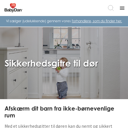
menu
Vi sælger (udelukkende) gennem vores
forhandlere, som du finder her.
Sikkerhedsgitre til dør
Afskærm dit barn fra ikke-børnevenlige
rum
Med et sikkerhedsgitter til døren kan du nemt og sikkert