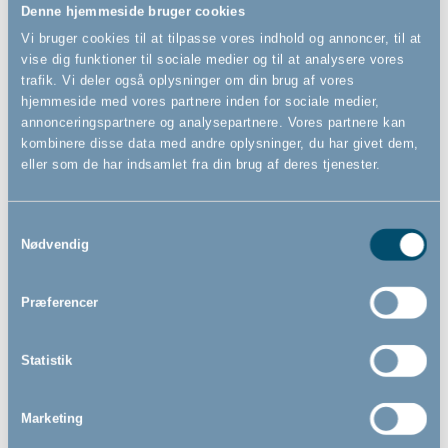
presmonteret sikkerhedsgitter være et oplagt valg, fordi du
Denne hjemmeside bruger cookies
undgår at skulle bore i dørkarmene eller væggen.
Vi bruger cookies til at tilpasse vores indhold og annoncer, til at
vise dig funktioner til sociale medier og til at analysere vores
Hvis du bor i eget hus, kan et vægmonteret sikkerhedsgitter
trafik. Vi deler også oplysninger om din brug af vores
være en god løsning, hvis du ved, at I skal bruge
hjemmeside med vores partnere inden for sociale medier,
annonceringspartnere og analysepartnere. Vores partnere kan
sikkerhedsgitteret i døren i flere år.
kombinere disse data med andre oplysninger, du har givet dem,
eller som de har indsamlet fra din brug af deres tjenester.
Lær mere om presmonterede og vægmonterede
gitre
Samtykkevalg
Nødvendig
Præferencer
Statistik
Marketing