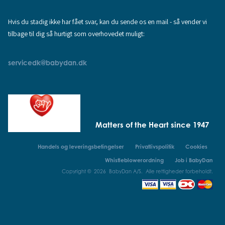
Hvis du stadig ikke har fået svar, kan du sende os en mail - så vender vi
tilbage til dig så hurtigt som overhovedet muligt:
servicedk@babydan.dk
Matters of the Heart since 1947
Handels og leveringsbetingelser
Privatlivspolitik
Cookies
Whistleblowerordning
Job i BabyDan
Copyright © 2026 BabyDan A/S. Alle rettigheder forbeholdt.