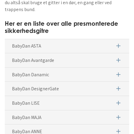
du altså skal bruge et gitter i en dør, en gang eller ved
trappens bund.
Her er en liste over alle presmonterede
sikkerhedsgitre
add
BabyDan ASTA
add
BabyDan Avantgarde
add
BabyDan Danamic
add
BabyDan DesignerGate
add
BabyDan LISE
add
BabyDan MAJA
add
BabyDan ANNE