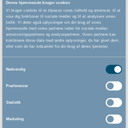
Denne hjemmeside bruger cookies
Vi bruger cookies til at tilpasse vores indhold og annoncer, til at
vise dig funktioner til sociale medier og til at analysere vores
trafik. Vi deler også oplysninger om din brug af vores
hjemmeside med vores partnere inden for sociale medier,
annonceringspartnere og analysepartnere. Vores partnere kan
kombinere disse data med andre oplysninger, du har givet dem,
eller som de har indsamlet fra din brug af deres tjenester.
Samtykkevalg
Nødvendig
Presmonteret sikkerhedsgitter
Præferencer
Et presmonteret sikkerhedsgitter sættes i pres mellem to
vægge eller i en dørkarm. Det betyder, at du ikke skal bruge
Statistik
skruer og bore huller i væggene eller dørkarmen. Selvom
gitteret sidder i spænd, efterlader det ingen mærker.
Marketing
Du kan bruge et presmonteret sikkerhedsgitter i en