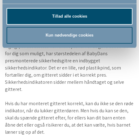
døråbning, i en gang og i bunden af en trappe. Vi anbefaler
ikke, at du bruger et presmonteret gitter på trappens top.
Tillad alle cookies
Her bør du i stedet bruge et vægmonteret sikkerhedsgitter,
for at sikkerheden er i top.
Kun nødvendige cookies
Når du monterer et presmonteret sikkerhedsgitter, er det
vigtigt, at det sættes korrekt i spænd. For at gøre det så let
for dig som muligt, har størstedelen af BabyDans
presmonterede sikkerhedsgitre en indbygget
sikkerhedsindikator. Det er en lille, rød plastikpind, som
fortæller dig, om gitteret sidder i et korrekt pres.
Sikkerhedsindikatoren sidder mellem håndtaget og selve
gitteret.
Hvis du har monteret gitteret korrekt, kan du ikke se den røde
indikator, når du lukker gitterdøren. Men hvis du kan se den,
skal du spænde gitteret efter, for ellers kan dit barn enten
åbne det eller også risikerer du, at det kan vælte, hvis barnet
læner sig op af det.