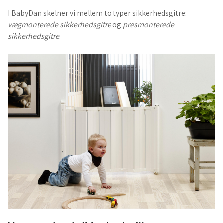
I BabyDan skelner vi mellem to typer sikkerhedsgitre:
vægmonterede sikkerhedsgitre
og
presmonterede
sikkerhedsgitre
.