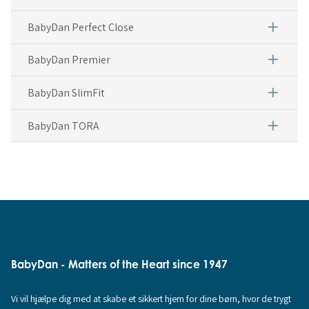
add
BabyDan Perfect Close
add
BabyDan Premier
add
BabyDan SlimFit
add
BabyDan TORA
BabyDan - Matters of the Heart since 1947
Vi vil hjælpe dig med at skabe et sikkert hjem for dine børn, hvor de trygt