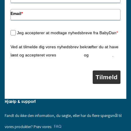
Email
*
Jeg accepterer at modtage nyhedsbreve fra BabyDan
*
Ved at tilmelde dig vores nyhedsbrev bekræfter du at have
Privatlivspolitik
Cookiepolitik
læst og accepteret vores
og
.
Tilmeld
Hjælp & support
Fandt du ikke den information, du søgte, eller har du flere spørgsmål til
vores produkter? Prøv vores:
FAQ