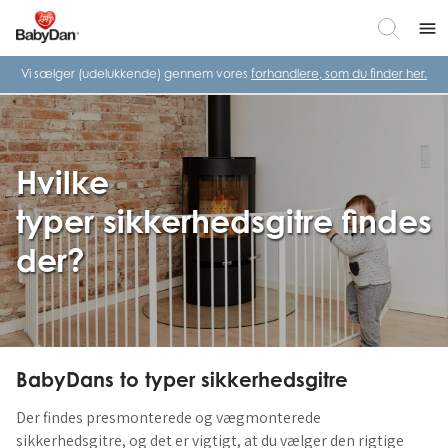
menu
Vi sælger (udelukkende) gennem vores
forhandlere, som du finder her.
Hvilke
typer sikkerhedsgitre findes
der?
BabyDans to typer sikkerhedsgitre
Der findes presmonterede og vægmonterede
sikkerhedsgitre, og det er vigtigt, at du vælger den rigtige