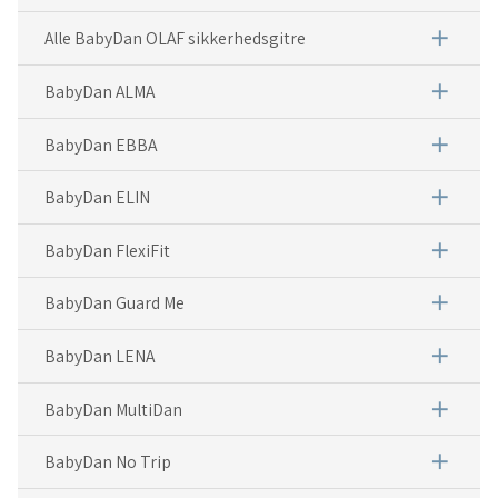
add
Alle BabyDan OLAF sikkerhedsgitre
add
BabyDan ALMA
add
BabyDan EBBA
add
BabyDan ELIN
add
BabyDan FlexiFit
add
BabyDan Guard Me
add
BabyDan LENA
add
BabyDan MultiDan
add
BabyDan No Trip