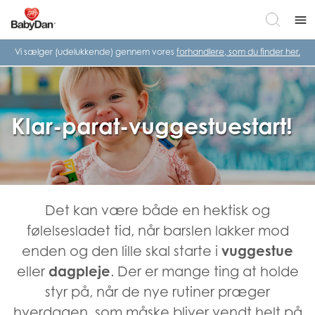
menu
Vi sælger (udelukkende) gennem vores
forhandlere, som du finder her.
Klar-parat-vuggestuestart!
Det kan være både en hektisk og
følelsesladet tid, når barslen lakker mod
enden og den lille skal starte i
vuggestue
eller
dagpleje
. Der er mange ting at holde
styr på, når de nye rutiner præger
hverdagen, som måske bliver vendt helt på