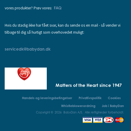
vores produkter? Prøv vores:
FAQ
Hvis du stadig ikke har fået svar, kan du sende os en mail - så vender vi
tilbage til dig så hurtigt som overhovedet muligt:
servicedk@babydan.dk
Matters of the Heart since 1947
Handels og leveringsbetingelser
Privatlivspolitik
Cookies
Whistleblowerordning
Job i BabyDan
Copyright © 2026 BabyDan A/S. Alle rettigheder forbeholdt.