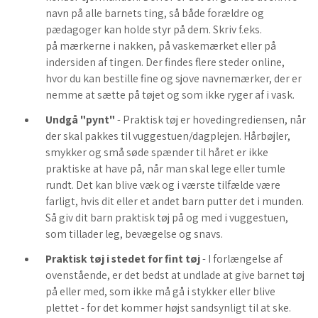
navn på alle barnets ting, så både forældre og
pædagoger kan holde styr på dem. Skriv f.eks.
på mærkerne i nakken, på vaskemærket eller på
indersiden af tingen. Der findes flere steder online,
hvor du kan bestille fine og sjove navnemærker, der er
nemme at sætte på tøjet og som ikke ryger af i vask.
Undgå "pynt"
- Praktisk tøj er hovedingrediensen, når
der skal pakkes til vuggestuen/dagplejen. Hårbøjler,
smykker og små søde spænder til håret er ikke
praktiske at have på, når man skal lege eller tumle
rundt. Det kan blive væk og i værste tilfælde være
farligt, hvis dit eller et andet barn putter det i munden.
Så giv dit barn praktisk tøj på og med i vuggestuen,
som tillader leg, bevægelse og snavs.
Praktisk tøj i stedet for fint tøj
- I forlængelse af
ovenstående, er det bedst at undlade at give barnet tøj
på eller med, som ikke må gå i stykker eller blive
plettet - for det kommer højst sandsynligt til at ske.