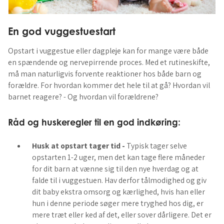
En god vuggestuestart
Opstart i vuggestue eller dagpleje kan for mange være både
en spændende og nervepirrende proces. Med et rutineskifte,
må man naturligvis forvente reaktioner hos både barn og
forældre. For hvordan kommer det hele til at gå? Hvordan vil
barnet reagere? - Og hvordan vil forældrene?
Råd og huskeregler til en god indkøring:
Husk at opstart tager tid -
Typisk tager selve
opstarten 1-2 uger, men det kan tage flere måneder
for dit barn at vænne sig til den nye hverdag og at
falde til i vuggestuen. Hav derfor tålmodighed og giv
dit baby ekstra omsorg og kærlighed, hvis han eller
hun i denne periode søger mere tryghed hos dig, er
mere træt eller ked af det, eller sover dårligere. Det er