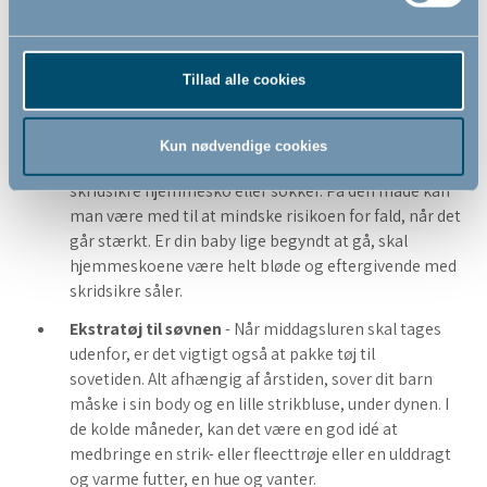
starter i vuggestue om vinteren, er det vigtigt med en
varm flyverdragt til udendørsaktiviteterne, sammen
med vanter og hue. Starter barnet om sommeren, kan
det være en fordel med en vandtæt softshell-dragt,
Tillad alle cookies
der kan tages udenpå tøjet, når det ikke er for varmt.
Hjemmesko/prewalkers/skridsikre sokker
– Hvis dit
Kun nødvendige cookies
barn kan gå, kan det være en god idé med nogle
skridsikre hjemmesko eller sokker. På den måde kan
man være med til at mindske risikoen for fald, når det
går stærkt. Er din baby lige begyndt at gå, skal
hjemmeskoene være helt bløde og eftergivende med
skridsikre såler.
Ekstratøj til søvnen
- Når middagsluren skal tages
udenfor, er det vigtigt også at pakke tøj til
sovetiden. Alt afhængig af årstiden, sover dit barn
måske i sin body og en lille strikbluse, under dynen. I
de kolde måneder, kan det være en god idé at
medbringe en strik- eller fleecttrøje eller en ulddragt
og varme futter, en hue og vanter.