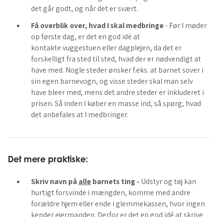
det går godt, og når det er svært.
Få overblik over, hvad I skal medbringe
- Før I møder
op første dag, er det en god idé at
kontakte vuggestuen eller dagplejen, da det er
forskelligt fra sted til sted, hvad der er nødvendigt at
have med. Nogle steder ønsker f.eks. at barnet sover i
sin egen barnevogn, og visse steder skal man selv
have bleer med, mens det andre steder er inkluderet i
prisen. Så inden I køber en masse ind, så spørg, hvad
det anbefales at I medbringer.
Det mere praktiske:
Skriv navn på
alle
barnets ting -
Udstyr og tøj kan
hurtigt forsvinde i mængden, komme med andre
forældre hjem eller ende i glemmekassen, hvor ingen
kender ejermanden. Derfor er det en god idé at skrive