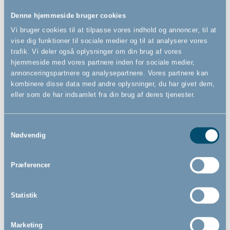
ofte er behov for at have med i vuggestuen.
Denne hjemmeside bruger cookies
Huskeliste:
Vi bruger cookies til at tilpasse vores indhold og annoncer, til at
vise dig funktioner til sociale medier og til at analysere vores
trafik. Vi deler også oplysninger om din brug af vores
Skiftetøj
– Det kan næsten ikke undgås at børn bliver
hjemmeside med vores partnere inden for sociale medier,
beskidte i løbet af dagen, når de leger i sandkassen
annonceringspartnere og analysepartnere. Vores partnere kan
eller skal spise madpakker. Uheldet kan også ske, hvis
kombinere disse data med andre oplysninger, du har givet dem,
bleen sidder skævt, og som vi alle ved, kan børn
eller som de har indsamlet fra din brug af deres tjenester.
pludseligt blive syge. Der er altså mange gode grunde
til at have et ekstra sæt tøj med til de små, hvis
uheldet er ude, så de hurtigt kan få rent, tørt tøj på
Samtykkevalg
igen.
Nødvendig
Regntøj og gummistøvler
– Med det danske vejr og
klima er det et must med regntøj og gummistøvler.
Præferencer
Regnbukser med elastikstropper og seler kan
mindske risikoen for våde fødder, når der plaskes og
Statistik
leges i vandpytter.
Flyverdragt (eller softshell-dragt)
– Hvis barnet
Marketing