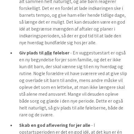
alt sammen helt naturligt, og alle børn reagerer
forskelligt. Det er en fordel at lade indkøringen ske i
barnets tempo, og give ham eller hende tidlige dage,
så længe det er muligt. Det kan desuden være en god
idé at begrænse mængden af aftaler og planer i
indkøringsperioden, så der er god tid til at lade den
nye hverdag bundfælde sig hos jer alle.
Giv plads til
alle
følelser
- En vuggestuestart er også
en ny begyndelse for jer som familie, og det er ikke
kun dit barn, der skal vænne sig til en ny hverdag og
rutine. Nogle forældre vil have sværere ved at give slip
og overlade sit barn til andre, mens andre måske vil
opleve det som en lettelse, at man ikke længere skal
stå alene med ansvaret. Mange vil desuden opleve
både sorg og glæde i den nye periode. Dette er også
helt naturligt, så giv plads til alle følelserne, både de
rare og de svære.
Skab en god aflevering for jer alle
- I
opstartsperioden er det en god idé, at det kun er én