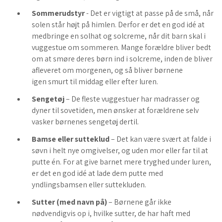
Sommerudstyr
- Det er vigtigt at passe på de små, når
solen står højt på himlen. Derfor er det en god idé at
medbringe en solhat og solcreme, når dit barn skal i
vuggestue om sommeren. Mange forældre bliver bedt
om at smøre deres børn ind i solcreme, inden de bliver
afleveret om morgenen, og så bliver børnene
igen smurt til middag eller efter luren.
Sengetøj
– De fleste vuggestuer har madrasser og
dyner til sovetiden, men ønsker at forældrene selv
vasker børnenes sengetøj dertil.
Bamse eller sutteklud
– Det kan være svært at falde i
søvn i helt nye omgivelser, og uden mor eller far til at
putte én. For at give barnet mere tryghed under luren,
er det en god idé at lade dem putte med
yndlingsbamsen eller suttekluden.
Sutter (med navn på)
– Børnene går ikke
nødvendigvis op i, hvilke sutter, de har haft med