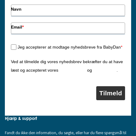
Navn
Email
*
Jeg accepterer at modtage nyhedsbreve fra BabyDan
*
Ved at tilmelde dig vores nyhedsbrev bekræfter du at have
Privatlivspolitik
Cookiepolitik
læst og accepteret vores
og
.
Tilmeld
Hjælp & support
Fandt du ikke den information, du søgte, eller har du flere spørgsmål til