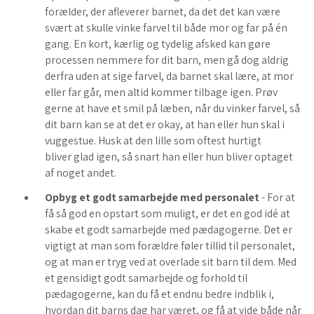
forælder, der afleverer barnet, da det det kan være
svært at skulle vinke farvel til både mor og far på én
gang. En kort, kærlig og tydelig afsked kan gøre
processen nemmere for dit barn, men gå dog aldrig
derfra uden at sige farvel, da barnet skal lære, at mor
eller far går, men altid kommer tilbage igen. Prøv
gerne at have et smil på læben, når du vinker farvel, så
dit barn kan se at det er okay, at han eller hun skal i
vuggestue. Husk at den lille som oftest hurtigt
bliver glad igen, så snart han eller hun bliver optaget
af noget andet.
Opbyg et godt samarbejde med personalet
- For at
få så god en opstart som muligt, er det en god idé at
skabe et godt samarbejde med pædagogerne. Det er
vigtigt at man som forældre føler tillid til personalet,
og at man er tryg ved at overlade sit barn til dem. Med
et gensidigt godt samarbejde og forhold til
pædagogerne, kan du få et endnu bedre indblik i,
hvordan dit barns dag har været, og få at vide både når