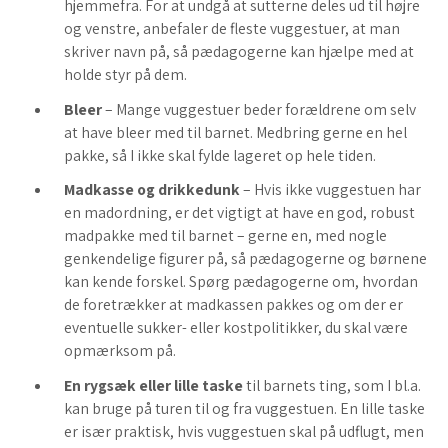
hjemmefra. For at undgå at sutterne deles ud til højre
og venstre, anbefaler de fleste vuggestuer, at man
skriver navn på, så pædagogerne kan hjælpe med at
holde styr på dem.
Bleer
– Mange vuggestuer beder forældrene om selv
at have bleer med til barnet. Medbring gerne en hel
pakke, så I ikke skal fylde lageret op hele tiden.
Madkasse og drikkedunk
– Hvis ikke vuggestuen har
en madordning, er det vigtigt at have en god, robust
madpakke med til barnet – gerne en, med nogle
genkendelige figurer på, så pædagogerne og børnene
kan kende forskel. Spørg pædagogerne om, hvordan
de foretrækker at madkassen pakkes og om der er
eventuelle sukker- eller kostpolitikker, du skal være
opmærksom på.
En rygsæk eller lille taske
til barnets ting, som I bl.a.
kan bruge på turen til og fra vuggestuen. En lille taske
er især praktisk, hvis vuggestuen skal på udflugt, men