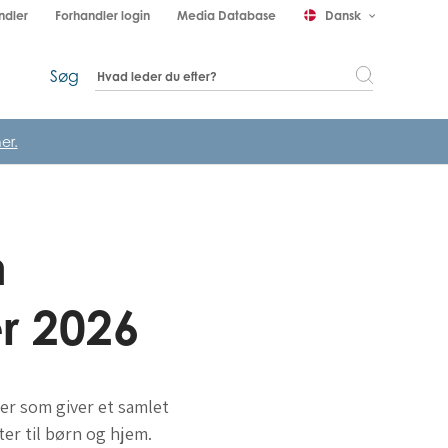
ndler
Forhandler login
Media Database
Dansk
keyboard_arrow_down
Søg
er.
n
r 2026
ger som giver et samlet
er til børn og hjem.