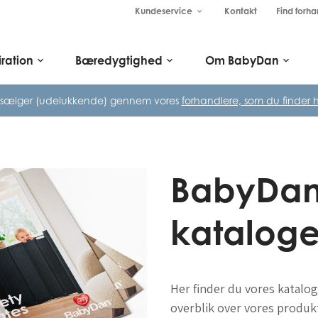
Kundeservice
Kontakt
Find forha
keyboard_arrow_down
iration
Bæredygtighed
Om BabyDan
keyboard_arrow_down
keyboard_arrow_down
keyboard_arrow_down
 sælger (udelukkende) gennem vores
forhandlere, som du finder h
BabyDa
kataloge
Her finder du vores katalo
overblik over vores produkt