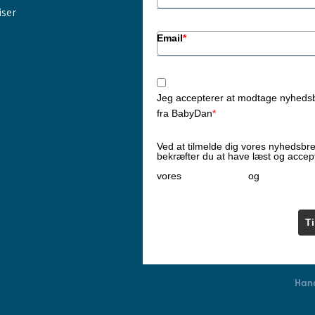
iser
Email
*
Jeg accepterer at modtage nyheds
fra BabyDan
*
Ved at tilmelde dig vores nyhedsbr
bekræfter du at have læst og accep
Privatlivspolitik
Cookiepoliti
vores
og
T
Hand