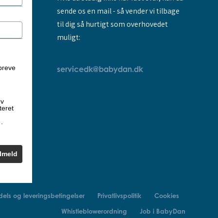
sende os en mail - så vender vi tilbage
til dig så hurtigt som overhovedet
muligt:
breve
servicedk@babydan.dk
ev
teret
k
.
ilmeld
els og leveringsbetingelser
Privatlivspolitik
Cookies
Whistleblowerordning
Job i BabyDan