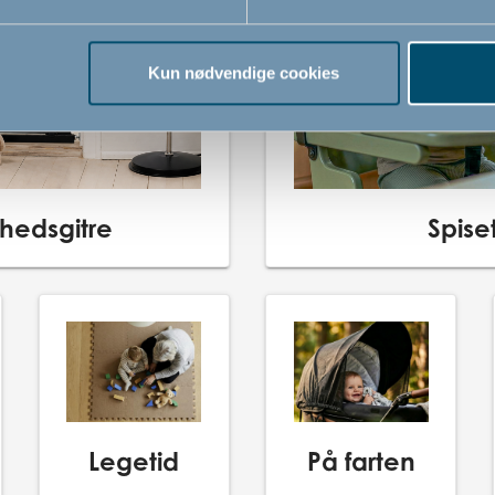
Kun nødvendige cookies
rhedsgitre
Spise
Legetid
På farten