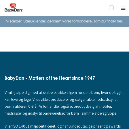
menu
Vi sælger (udelukkende) gennem vores
forhandlere, som du finder her.
BabyDan - Matters of the Heart since 1947
Vi vil hjælpe dig med at skabe et sikkert hjem for dine børn, hvor de trygt
kan leve og lege. Vi udvikler, producerer og sælger sikkerhedsudstyr til
børn i alderen 0-3 år. Vi forhandler også et bredt udvalg af møbler,
madrasser og udstyr til badeværelset for børn i samme aldersgruppe.
Vi er ISO 14001 miljøcertificeret, og har vundet utallige priser og awards