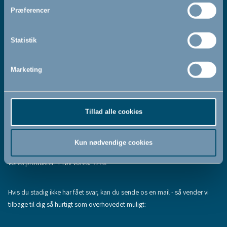
Jeg accepterer at modtage nyhedsbreve fra BabyDan
*
Præferencer
Ved at tilmelde dig vores nyhedsbrev bekræfter du at have
Privatlivspolitik
Cookiepolitik
læst og accepteret vores
og
.
Statistik
Marketing
Tilmeld
Tillad alle cookies
Hjælp & support
Fandt du ikke den information, du søgte, eller har du flere spørgsmål til
Kun nødvendige cookies
vores produkter? Prøv vores:
FAQ
Hvis du stadig ikke har fået svar, kan du sende os en mail - så vender vi
tilbage til dig så hurtigt som overhovedet muligt: