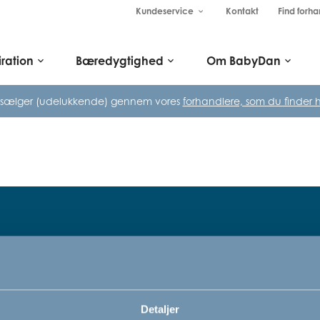
Kundeservice
Kontakt
Find forha
keyboard_arrow_down
iration
Bæredygtighed
Om BabyDan
keyboard_arrow_down
keyboard_arrow_down
keyboard_arrow_down
 sælger (udelukkende) gennem vores
forhandlere, som du finder h
Tilmeld dig vores nyhedsbrev
rn,
Bare rolig, vi kommer ikke til at sp
Detaljer
vi vil bare gerne informere dig om v