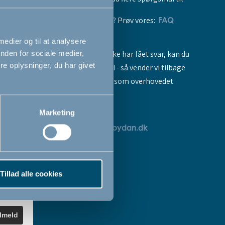
vores produkter? Prøv vores:
FAQ
 medier og til at analysere
Hvis du stadig ikke har fået svar, kan du
nden for sociale medier,
e oplysninger, du har givet
sende os en mail - så vender vi tilbage
til dig så hurtigt som overhovedet
muligt:
Marketing
breve
servicedk@babydan.dk
ev
teret
Tillad alle cookies
k
.
ilmeld