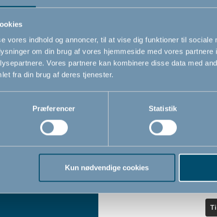
ndler
seneste nyheder.
ookies
se vores indhold og annoncer, til at vise dig funktioner til sociale
Navn
oplysninger om din brug af vores hjemmeside med vores partnere i
iser
ysepartnere. Vores partnere kan kombinere disse data med andr
et fra din brug af deres tjenester.
Email
*
Præferencer
Statistik
Jeg accepterer at modtage nyheds
fra BabyDan
*
Ved at tilmelde dig vores nyhedsbr
bekræfter du at have læst og accep
Kun nødvendige cookies
Privatlivspolitik
Cookiepoliti
vores
og
T