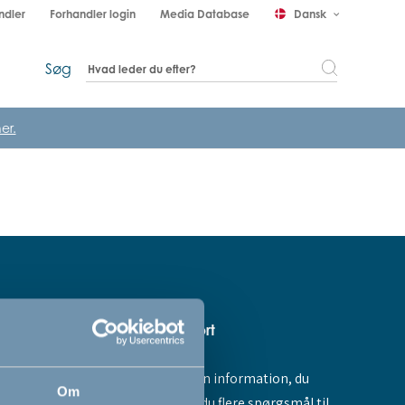
ndler
Forhandler login
Media Database
Dansk
keyboard_arrow_down
Søg
er.
Hjælp & support
Fandt du ikke den information, du
amme dig -
Om
søgte, eller har du flere spørgsmål til
ores