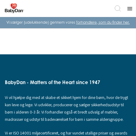
menu
Vi sælger (udelukkende) gennem vores
forhandlere, som du finder her.
BabyDan - Matters of the Heart since 1947
Vi vil hjælpe dig med at skabe et sikkert hjem for dine børn, hvor de trygt
kan leve og lege. Vi udvikler, producerer og sælger sikkerhedsudstyr til
børn i alderen 0-3 år. Vi forhandler også et bredt udvalg af møbler,
madrasser og udstyr til badeværelset for børn i samme aldersgruppe.
Vi er ISO 14001 miljøcertificeret, og har vundet utallige priser og awards