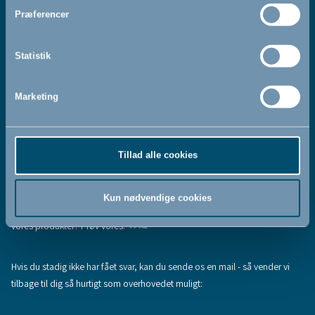
Jeg accepterer at modtage nyhedsbreve fra BabyDan
*
Præferencer
Ved at tilmelde dig vores nyhedsbrev bekræfter du at have
Privatlivspolitik
Cookiepolitik
læst og accepteret vores
og
.
Statistik
Marketing
Tilmeld
Tillad alle cookies
Hjælp & support
Fandt du ikke den information, du søgte, eller har du flere spørgsmål til
Kun nødvendige cookies
vores produkter? Prøv vores:
FAQ
Hvis du stadig ikke har fået svar, kan du sende os en mail - så vender vi
tilbage til dig så hurtigt som overhovedet muligt: