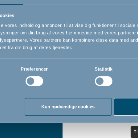
ndler
seneste nyheder.
ookies
se vores indhold og annoncer, til at vise dig funktioner til sociale
Navn
oplysninger om din brug af vores hjemmeside med vores partnere i
iser
ysepartnere. Vores partnere kan kombinere disse data med andr
et fra din brug af deres tjenester.
Email
*
Præferencer
Statistik
Jeg accepterer at modtage nyheds
fra BabyDan
*
Ved at tilmelde dig vores nyhedsbr
bekræfter du at have læst og accep
Kun nødvendige cookies
Privatlivspolitik
Cookiepoliti
vores
og
T