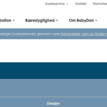
Kundeservice
Kontakt
Find forha
keyboard_arrow_down
iration
Bæredygtighed
Om BabyDan
keyboard_arrow_down
keyboard_arrow_down
keyboard_arrow_down
 sælger (udelukkende) gennem vores
forhandlere, som du finder h
Tilmeld dig vores nyhedsbrev
rn,
Bare rolig, vi kommer ikke til at sp
Detaljer
vi vil bare gerne informere dig om v