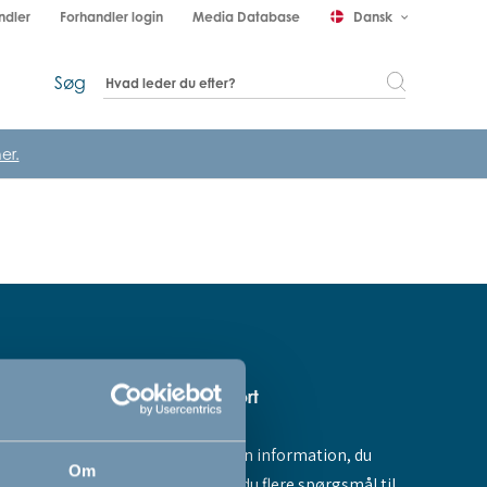
ndler
Forhandler login
Media Database
Dansk
keyboard_arrow_down
Søg
er.
Hjælp & support
Fandt du ikke den information, du
amme dig -
Om
søgte, eller har du flere spørgsmål til
ores