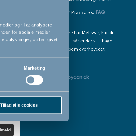
vores produkter? Prøv vores:
FAQ
 medier og til at analysere
Hvis du stadig ikke har fået svar, kan du
nden for sociale medier,
e oplysninger, du har givet
sende os en mail - så vender vi tilbage
til dig så hurtigt som overhovedet
muligt:
Marketing
breve
servicedk@babydan.dk
ev
teret
Tillad alle cookies
k
.
ilmeld