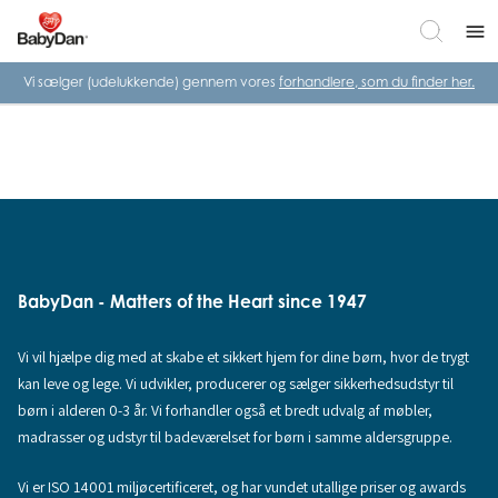
menu
Vi sælger (udelukkende) gennem vores
forhandlere, som du finder her.
BabyDan - Matters of the Heart since 1947
Vi vil hjælpe dig med at skabe et sikkert hjem for dine børn, hvor de trygt
kan leve og lege. Vi udvikler, producerer og sælger sikkerhedsudstyr til
børn i alderen 0-3 år. Vi forhandler også et bredt udvalg af møbler,
madrasser og udstyr til badeværelset for børn i samme aldersgruppe.
Vi er ISO 14001 miljøcertificeret, og har vundet utallige priser og awards