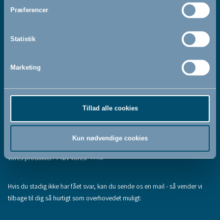
Jeg accepterer at modtage nyhedsbreve fra BabyDan
*
Præferencer
Ved at tilmelde dig vores nyhedsbrev bekræfter du at have
Privatlivspolitik
Cookiepolitik
læst og accepteret vores
og
.
Statistik
Marketing
Tilmeld
Tillad alle cookies
Hjælp & support
Fandt du ikke den information, du søgte, eller har du flere spørgsmål til
Kun nødvendige cookies
vores produkter? Prøv vores:
FAQ
Hvis du stadig ikke har fået svar, kan du sende os en mail - så vender vi
tilbage til dig så hurtigt som overhovedet muligt: