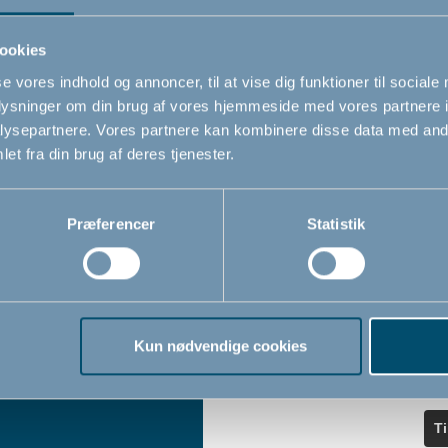
ndler
seneste nyheder.
ookies
se vores indhold og annoncer, til at vise dig funktioner til sociale
Navn
oplysninger om din brug af vores hjemmeside med vores partnere i
iser
ysepartnere. Vores partnere kan kombinere disse data med andr
et fra din brug af deres tjenester.
Email
*
Præferencer
Statistik
Jeg accepterer at modtage nyheds
fra BabyDan
*
Ved at tilmelde dig vores nyhedsbr
bekræfter du at have læst og accep
Kun nødvendige cookies
Privatlivspolitik
Cookiepoliti
vores
og
T