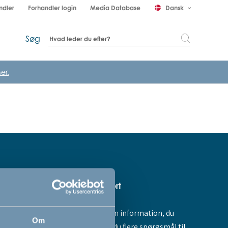
ndler
Forhandler login
Media Database
Dansk
keyboard_arrow_down
Søg
er.
Hjælp & support
Fandt du ikke den information, du
amme dig -
Om
søgte, eller har du flere spørgsmål til
ores