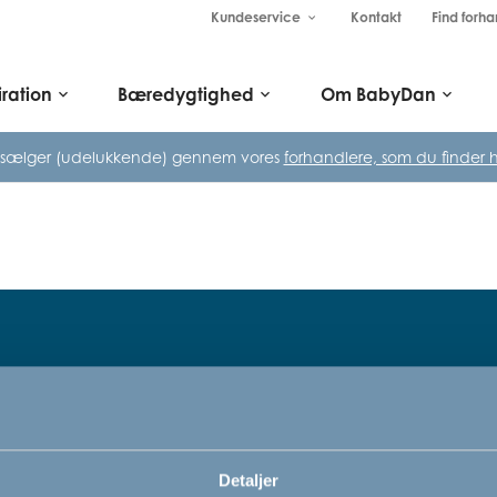
Kundeservice
Kontakt
Find forha
keyboard_arrow_down
iration
Bæredygtighed
Om BabyDan
keyboard_arrow_down
keyboard_arrow_down
keyboard_arrow_down
 sælger (udelukkende) gennem vores
forhandlere, som du finder h
Tilmeld dig vores nyhedsbrev
rn,
Bare rolig, vi kommer ikke til at sp
Detaljer
vi vil bare gerne informere dig om v