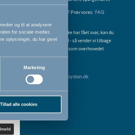
vores produkter? Prøv vores:
FAQ
 medier og til at analysere
Hvis du stadig ikke har fået svar, kan du
nden for sociale medier,
e oplysninger, du har givet
sende os en mail - så vender vi tilbage
til dig så hurtigt som overhovedet
muligt:
Marketing
breve
servicedk@babydan.dk
ev
teret
Tillad alle cookies
k
.
ilmeld