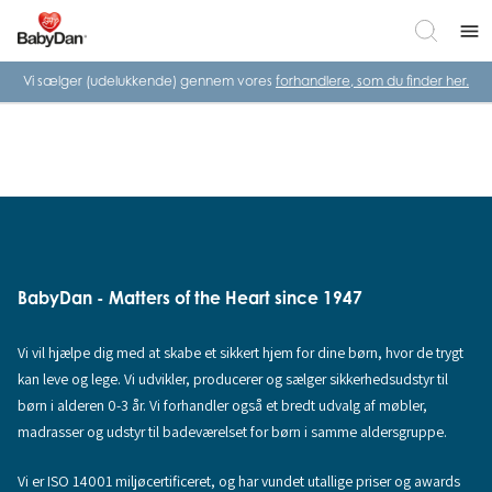
menu
Vi sælger (udelukkende) gennem vores
forhandlere, som du finder her.
BabyDan - Matters of the Heart since 1947
Vi vil hjælpe dig med at skabe et sikkert hjem for dine børn, hvor de trygt
kan leve og lege. Vi udvikler, producerer og sælger sikkerhedsudstyr til
børn i alderen 0-3 år. Vi forhandler også et bredt udvalg af møbler,
madrasser og udstyr til badeværelset for børn i samme aldersgruppe.
Vi er ISO 14001 miljøcertificeret, og har vundet utallige priser og awards