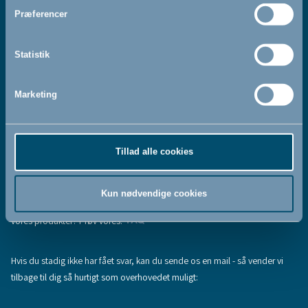
Jeg accepterer at modtage nyhedsbreve fra BabyDan
*
Præferencer
Ved at tilmelde dig vores nyhedsbrev bekræfter du at have
Privatlivspolitik
Cookiepolitik
læst og accepteret vores
og
.
Statistik
Marketing
Tilmeld
Tillad alle cookies
Hjælp & support
Fandt du ikke den information, du søgte, eller har du flere spørgsmål til
Kun nødvendige cookies
vores produkter? Prøv vores:
FAQ
Hvis du stadig ikke har fået svar, kan du sende os en mail - så vender vi
tilbage til dig så hurtigt som overhovedet muligt: