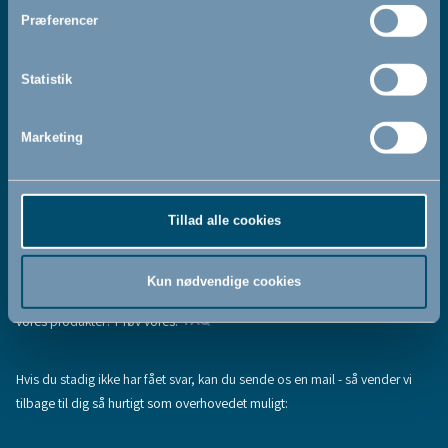
Jeg accepterer at modtage nyhedsbreve fra BabyDan
*
Præferencer
Ved at tilmelde dig vores nyhedsbrev bekræfter du at have
Privatlivspolitik
Cookiepolitik
læst og accepteret vores
og
.
Statistik
Marketing
Tilmeld
Tillad alle cookies
Hjælp & support
Fandt du ikke den information, du søgte, eller har du flere spørgsmål til
Kun nødvendige cookies
vores produkter? Prøv vores:
FAQ
Hvis du stadig ikke har fået svar, kan du sende os en mail - så vender vi
tilbage til dig så hurtigt som overhovedet muligt: