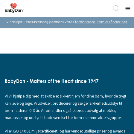
menu
Vi sælger (udelukkende) gennem vores
forhandlere, som du finder her.
BabyDan - Matters of the Heart since 1947
Vi vil hjælpe dig med at skabe et sikkert hjem for dine børn, hvor de trygt
kan leve og lege. Vi udvikler, producerer og sælger sikkerhedsudstyr til
børn i alderen 0-3 år. Vi forhandler også et bredt udvalg af møbler,
madrasser og udstyr til badeværelset for børn i samme aldersgruppe.
Vi er ISO 14001 miljøcertificeret, og har vundet utallige priser og awards