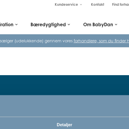
Kundeservice
Kontakt
Find forha
keyboard_arrow_down
iration
Bæredygtighed
Om BabyDan
keyboard_arrow_down
keyboard_arrow_down
keyboard_arrow_down
 sælger (udelukkende) gennem vores
forhandlere, som du finder h
Tilmeld dig vores nyhedsbrev
rn,
Bare rolig, vi kommer ikke til at sp
Detaljer
vi vil bare gerne informere dig om v