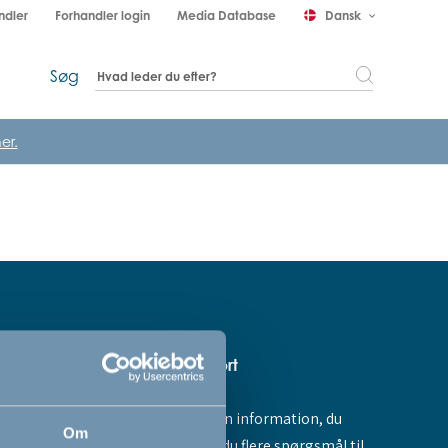
ndler
Forhandler login
Media Database
Dansk
keyboard_arrow_down
Søg
er.
Hjælp & support
Fandt du ikke den information, du
amme dig -
Om
søgte, eller har du flere spørgsmål til
ores