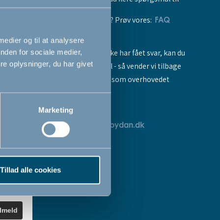
vores produkter? Prøv vores:
FAQ
 medier og til at analysere
Hvis du stadig ikke har fået svar, kan du
nden for sociale medier,
e oplysninger, du har givet
sende os en mail - så vender vi tilbage
til dig så hurtigt som overhovedet
muligt:
Marketing
breve
servicedk@babydan.dk
ev
teret
Tillad alle cookies
k
.
ilmeld