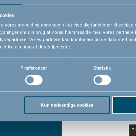
ndler
seneste nyheder.
ookies
se vores indhold og annoncer, til at vise dig funktioner til sociale
Navn
oplysninger om din brug af vores hjemmeside med vores partnere i
iser
ysepartnere. Vores partnere kan kombinere disse data med andr
et fra din brug af deres tjenester.
Email
*
Præferencer
Statistik
Jeg accepterer at modtage nyheds
fra BabyDan
*
Ved at tilmelde dig vores nyhedsbr
bekræfter du at have læst og accep
Kun nødvendige cookies
Privatlivspolitik
Cookiepoliti
vores
og
T