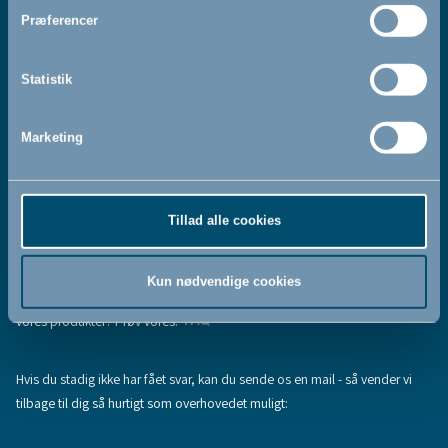
Jeg accepterer at modtage nyhedsbreve fra BabyDan
*
Præferencer
Ved at tilmelde dig vores nyhedsbrev bekræfter du at have
Privatlivspolitik
Cookiepolitik
læst og accepteret vores
og
.
Statistik
Marketing
Tilmeld
Tillad alle cookies
Hjælp & support
Fandt du ikke den information, du søgte, eller har du flere spørgsmål til
Kun nødvendige cookies
vores produkter? Prøv vores:
FAQ
Hvis du stadig ikke har fået svar, kan du sende os en mail - så vender vi
tilbage til dig så hurtigt som overhovedet muligt: