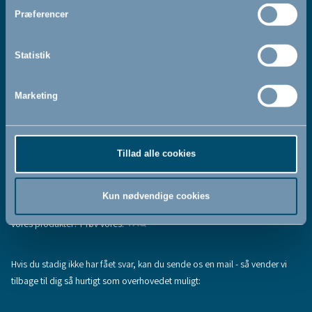
Jeg accepterer at modtage nyhedsbreve fra BabyDan
*
Præferencer
Ved at tilmelde dig vores nyhedsbrev bekræfter du at have
Privatlivspolitik
Cookiepolitik
læst og accepteret vores
og
.
Statistik
Marketing
Tilmeld
Tillad alle cookies
Hjælp & support
Fandt du ikke den information, du søgte, eller har du flere spørgsmål til
Kun nødvendige cookies
vores produkter? Prøv vores:
FAQ
Hvis du stadig ikke har fået svar, kan du sende os en mail - så vender vi
tilbage til dig så hurtigt som overhovedet muligt: