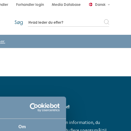
ndler
Forhandler login
Media Database
Dansk
keyboard_arrow_down
Søg
er.
Hjælp & support
Fandt du ikke den information, du
amme dig -
Om
søgte, eller har du flere spørgsmål til
ores