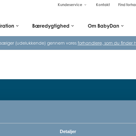
Kundeservice
Kontakt
Find forha
keyboard_arrow_down
iration
Bæredygtighed
Om BabyDan
keyboard_arrow_down
keyboard_arrow_down
keyboard_arrow_down
 sælger (udelukkende) gennem vores
forhandlere, som du finder h
Tilmeld dig vores nyhedsbrev
rn,
Bare rolig, vi kommer ikke til at sp
Detaljer
vi vil bare gerne informere dig om v