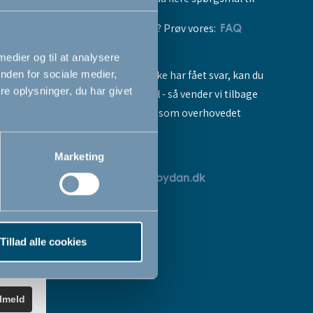
vores produkter? Prøv vores:
FAQ
 medier og til at analysere
Hvis du stadig ikke har fået svar, kan du
nden for sociale medier,
e oplysninger, du har givet
sende os en mail - så vender vi tilbage
til dig så hurtigt som overhovedet
muligt:
Marketing
breve
servicedk@babydan.dk
ev
teret
Tillad alle cookies
k
.
ilmeld