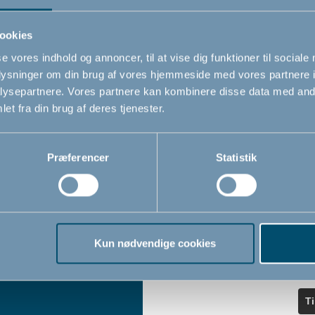
ndler
seneste nyheder.
ookies
se vores indhold og annoncer, til at vise dig funktioner til sociale
Navn
oplysninger om din brug af vores hjemmeside med vores partnere i
iser
ysepartnere. Vores partnere kan kombinere disse data med andr
et fra din brug af deres tjenester.
Email
*
Præferencer
Statistik
Jeg accepterer at modtage nyheds
fra BabyDan
*
Ved at tilmelde dig vores nyhedsbr
bekræfter du at have læst og accep
Kun nødvendige cookies
Privatlivspolitik
Cookiepoliti
vores
og
T