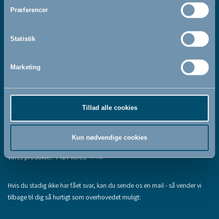
Jeg accepterer at modtage nyhedsbreve fra BabyDan
*
Præferencer
Ved at tilmelde dig vores nyhedsbrev bekræfter du at have
Privatlivspolitik
Cookiepolitik
læst og accepteret vores
og
.
Statistik
Marketing
Tilmeld
Tillad alle cookies
Hjælp & support
Fandt du ikke den information, du søgte, eller har du flere spørgsmål til
Kun nødvendige cookies
vores produkter? Prøv vores:
FAQ
Hvis du stadig ikke har fået svar, kan du sende os en mail - så vender vi
tilbage til dig så hurtigt som overhovedet muligt: