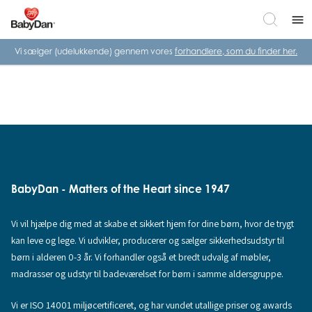
menu
Vi sælger (udelukkende) gennem vores
forhandlere, som du finder her.
BabyDan - Matters of the Heart since 1947
Vi vil hjælpe dig med at skabe et sikkert hjem for dine børn, hvor de trygt
kan leve og lege. Vi udvikler, producerer og sælger sikkerhedsudstyr til
børn i alderen 0-3 år. Vi forhandler også et bredt udvalg af møbler,
madrasser og udstyr til badeværelset for børn i samme aldersgruppe.
Vi er ISO 14001 miljøcertificeret, og har vundet utallige priser og awards