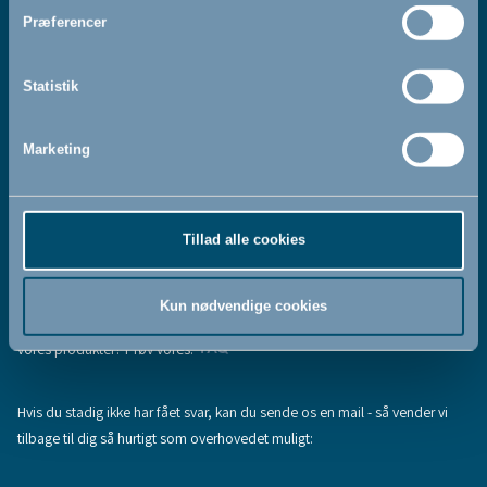
Jeg accepterer at modtage nyhedsbreve fra BabyDan
*
Præferencer
Ved at tilmelde dig vores nyhedsbrev bekræfter du at have
Privatlivspolitik
Cookiepolitik
læst og accepteret vores
og
.
Statistik
Marketing
Tilmeld
Tillad alle cookies
Hjælp & support
Fandt du ikke den information, du søgte, eller har du flere spørgsmål til
Kun nødvendige cookies
vores produkter? Prøv vores:
FAQ
Hvis du stadig ikke har fået svar, kan du sende os en mail - så vender vi
tilbage til dig så hurtigt som overhovedet muligt: