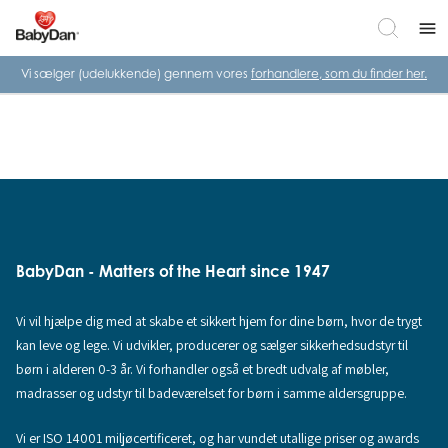
menu
Vi sælger (udelukkende) gennem vores
forhandlere, som du finder her.
BabyDan - Matters of the Heart since 1947
Vi vil hjælpe dig med at skabe et sikkert hjem for dine børn, hvor de trygt
kan leve og lege. Vi udvikler, producerer og sælger sikkerhedsudstyr til
børn i alderen 0-3 år. Vi forhandler også et bredt udvalg af møbler,
madrasser og udstyr til badeværelset for børn i samme aldersgruppe.
Vi er ISO 14001 miljøcertificeret, og har vundet utallige priser og awards