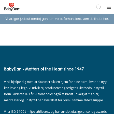
menu
Vi sælger (udelukkende) gennem vores
forhandlere, som du finder her.
BabyDan - Matters of the Heart since 1947
Vi vil hjælpe dig med at skabe et sikkert hjem for dine børn, hvor de trygt
kan leve og lege. Vi udvikler, producerer og sælger sikkerhedsudstyr til
børn i alderen 0-3 år. Vi forhandler også et bredt udvalg af møbler,
madrasser og udstyr til badeværelset for børn i samme aldersgruppe.
Vi er ISO 14001 miljøcertificeret, og har vundet utallige priser og awards