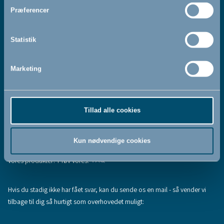
Jeg accepterer at modtage nyhedsbreve fra BabyDan
*
Præferencer
Ved at tilmelde dig vores nyhedsbrev bekræfter du at have
Privatlivspolitik
Cookiepolitik
læst og accepteret vores
og
.
Statistik
Marketing
Tilmeld
Tillad alle cookies
Hjælp & support
Fandt du ikke den information, du søgte, eller har du flere spørgsmål til
Kun nødvendige cookies
vores produkter? Prøv vores:
FAQ
Hvis du stadig ikke har fået svar, kan du sende os en mail - så vender vi
tilbage til dig så hurtigt som overhovedet muligt: