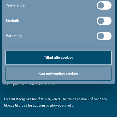
Jeg accepterer at modtage nyhedsbreve fra BabyDan
*
Præferencer
Ved at tilmelde dig vores nyhedsbrev bekræfter du at have
Privatlivspolitik
Cookiepolitik
læst og accepteret vores
og
.
Statistik
Marketing
Tilmeld
Tillad alle cookies
Hjælp & support
Fandt du ikke den information, du søgte, eller har du flere spørgsmål til
Kun nødvendige cookies
vores produkter? Prøv vores:
FAQ
Hvis du stadig ikke har fået svar, kan du sende os en mail - så vender vi
tilbage til dig så hurtigt som overhovedet muligt: