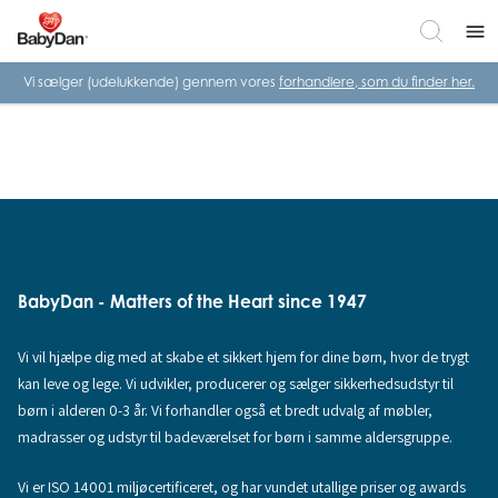
menu
Vi sælger (udelukkende) gennem vores
forhandlere, som du finder her.
BabyDan - Matters of the Heart since 1947
Vi vil hjælpe dig med at skabe et sikkert hjem for dine børn, hvor de trygt
kan leve og lege. Vi udvikler, producerer og sælger sikkerhedsudstyr til
børn i alderen 0-3 år. Vi forhandler også et bredt udvalg af møbler,
madrasser og udstyr til badeværelset for børn i samme aldersgruppe.
Vi er ISO 14001 miljøcertificeret, og har vundet utallige priser og awards