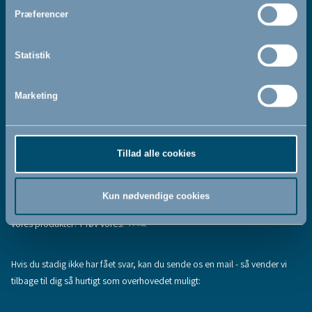
Jeg accepterer at modtage nyhedsbreve fra BabyDan
*
Præferencer
Ved at tilmelde dig vores nyhedsbrev bekræfter du at have
Privatlivspolitik
Cookiepolitik
læst og accepteret vores
og
.
Statistik
Marketing
Tilmeld
Tillad alle cookies
Hjælp & support
Fandt du ikke den information, du søgte, eller har du flere spørgsmål til
Kun nødvendige cookies
vores produkter? Prøv vores:
FAQ
Hvis du stadig ikke har fået svar, kan du sende os en mail - så vender vi
tilbage til dig så hurtigt som overhovedet muligt: