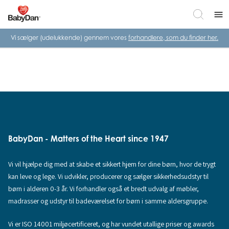
menu
Vi sælger (udelukkende) gennem vores
forhandlere, som du finder her.
BabyDan - Matters of the Heart since 1947
Vi vil hjælpe dig med at skabe et sikkert hjem for dine børn, hvor de trygt
kan leve og lege. Vi udvikler, producerer og sælger sikkerhedsudstyr til
børn i alderen 0-3 år. Vi forhandler også et bredt udvalg af møbler,
madrasser og udstyr til badeværelset for børn i samme aldersgruppe.
Vi er ISO 14001 miljøcertificeret, og har vundet utallige priser og awards