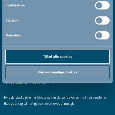
Jeg accepterer at modtage nyhedsbreve fra BabyDan
*
Præferencer
Ved at tilmelde dig vores nyhedsbrev bekræfter du at have
Privatlivspolitik
Cookiepolitik
læst og accepteret vores
og
.
Statistik
Marketing
Tilmeld
Tillad alle cookies
Hjælp & support
Fandt du ikke den information, du søgte, eller har du flere spørgsmål til
Kun nødvendige cookies
vores produkter? Prøv vores:
FAQ
Hvis du stadig ikke har fået svar, kan du sende os en mail - så vender vi
tilbage til dig så hurtigt som overhovedet muligt: