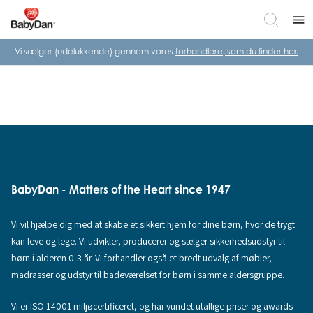
menu
Vi sælger (udelukkende) gennem vores
forhandlere, som du finder her.
BabyDan - Matters of the Heart since 1947
Vi vil hjælpe dig med at skabe et sikkert hjem for dine børn, hvor de trygt
kan leve og lege. Vi udvikler, producerer og sælger sikkerhedsudstyr til
børn i alderen 0-3 år. Vi forhandler også et bredt udvalg af møbler,
madrasser og udstyr til badeværelset for børn i samme aldersgruppe.
Vi er ISO 14001 miljøcertificeret, og har vundet utallige priser og awards