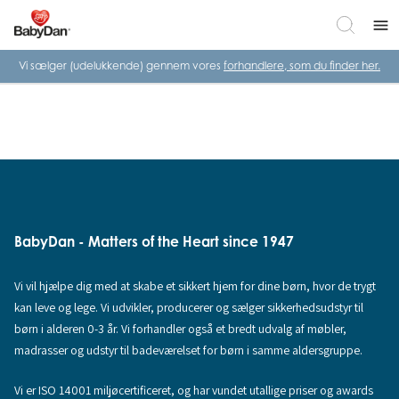
menu
Vi sælger (udelukkende) gennem vores
forhandlere, som du finder her.
BabyDan - Matters of the Heart since 1947
Vi vil hjælpe dig med at skabe et sikkert hjem for dine børn, hvor de trygt
kan leve og lege. Vi udvikler, producerer og sælger sikkerhedsudstyr til
børn i alderen 0-3 år. Vi forhandler også et bredt udvalg af møbler,
madrasser og udstyr til badeværelset for børn i samme aldersgruppe.
Vi er ISO 14001 miljøcertificeret, og har vundet utallige priser og awards