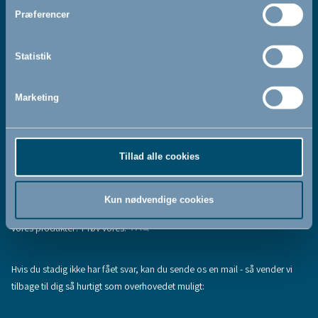
Jeg accepterer at modtage nyhedsbreve fra BabyDan
*
Præferencer
Ved at tilmelde dig vores nyhedsbrev bekræfter du at have
Privatlivspolitik
Cookiepolitik
læst og accepteret vores
og
.
Statistik
Marketing
Tilmeld
Tillad alle cookies
Hjælp & support
Fandt du ikke den information, du søgte, eller har du flere spørgsmål til
Kun nødvendige cookies
vores produkter? Prøv vores:
FAQ
Hvis du stadig ikke har fået svar, kan du sende os en mail - så vender vi
tilbage til dig så hurtigt som overhovedet muligt: