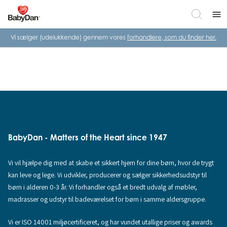
menu
Vi sælger (udelukkende) gennem vores
forhandlere, som du finder her.
BabyDan - Matters of the Heart since 1947
Vi vil hjælpe dig med at skabe et sikkert hjem for dine børn, hvor de trygt
kan leve og lege. Vi udvikler, producerer og sælger sikkerhedsudstyr til
børn i alderen 0-3 år. Vi forhandler også et bredt udvalg af møbler,
madrasser og udstyr til badeværelset for børn i samme aldersgruppe.
Vi er ISO 14001 miljøcertificeret, og har vundet utallige priser og awards