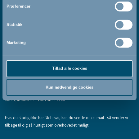
Jeg accepterer at modtage nyhedsbreve fra BabyDan
*
Præferencer
Ved at tilmelde dig vores nyhedsbrev bekræfter du at have
Privatlivspolitik
Cookiepolitik
læst og accepteret vores
og
.
Statistik
Marketing
Tilmeld
Tillad alle cookies
Hjælp & support
Fandt du ikke den information, du søgte, eller har du flere spørgsmål til
Kun nødvendige cookies
vores produkter? Prøv vores:
FAQ
Hvis du stadig ikke har fået svar, kan du sende os en mail - så vender vi
tilbage til dig så hurtigt som overhovedet muligt: