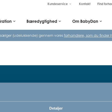
Kundeservice
Kontakt
Find forha
keyboard_arrow_down
iration
Bæredygtighed
Om BabyDan
keyboard_arrow_down
keyboard_arrow_down
keyboard_arrow_down
 sælger (udelukkende) gennem vores
forhandlere, som du finder h
Tilmeld dig vores nyhedsbrev
rn,
Bare rolig, vi kommer ikke til at sp
Detaljer
vi vil bare gerne informere dig om v