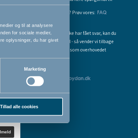
vores produkter? Prøv vores:
FAQ
 medier og til at analysere
Hvis du stadig ikke har fået svar, kan du
nden for sociale medier,
e oplysninger, du har givet
sende os en mail - så vender vi tilbage
til dig så hurtigt som overhovedet
muligt:
Marketing
breve
servicedk@babydan.dk
ev
teret
Tillad alle cookies
k
.
ilmeld