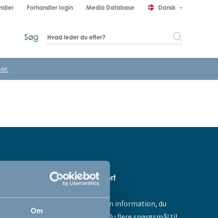
ndler
Forhandler login
Media Database
Dansk
keyboard_arrow_down
Søg
er.
Hjælp & support
Fandt du ikke den information, du
amme dig -
Om
søgte, eller har du flere spørgsmål til
ores