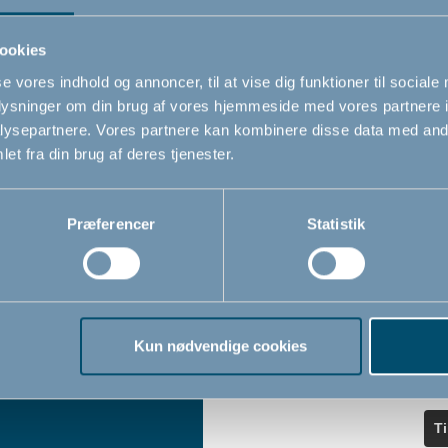
ndler
seneste nyheder.
ookies
se vores indhold og annoncer, til at vise dig funktioner til sociale
Navn
oplysninger om din brug af vores hjemmeside med vores partnere i
iser
ysepartnere. Vores partnere kan kombinere disse data med andr
et fra din brug af deres tjenester.
Email
*
Præferencer
Statistik
Jeg accepterer at modtage nyheds
fra BabyDan
*
Ved at tilmelde dig vores nyhedsbr
bekræfter du at have læst og accep
Kun nødvendige cookies
Privatlivspolitik
Cookiepoliti
vores
og
T