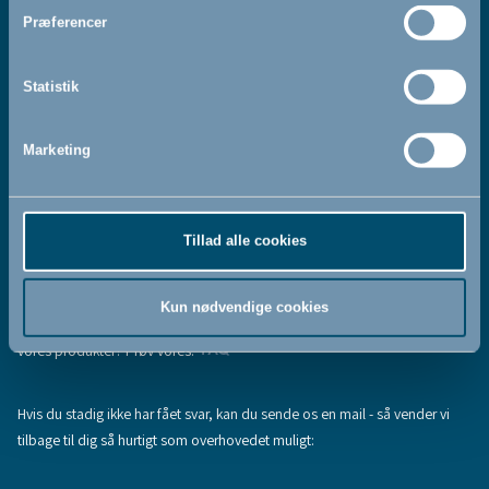
Jeg accepterer at modtage nyhedsbreve fra BabyDan
*
Præferencer
Ved at tilmelde dig vores nyhedsbrev bekræfter du at have
Privatlivspolitik
Cookiepolitik
læst og accepteret vores
og
.
Statistik
Marketing
Tilmeld
Tillad alle cookies
Hjælp & support
Fandt du ikke den information, du søgte, eller har du flere spørgsmål til
Kun nødvendige cookies
vores produkter? Prøv vores:
FAQ
Hvis du stadig ikke har fået svar, kan du sende os en mail - så vender vi
tilbage til dig så hurtigt som overhovedet muligt: