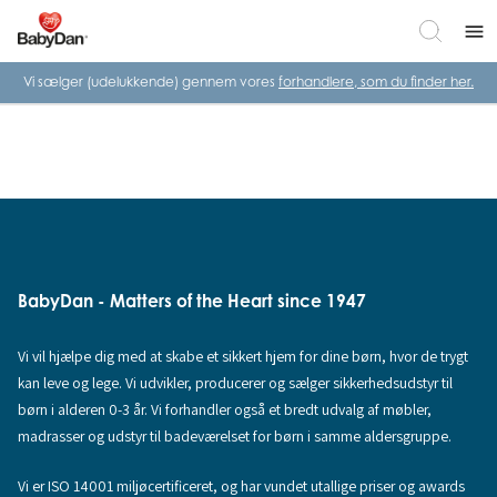
menu
Vi sælger (udelukkende) gennem vores
forhandlere, som du finder her.
BabyDan - Matters of the Heart since 1947
Vi vil hjælpe dig med at skabe et sikkert hjem for dine børn, hvor de trygt
kan leve og lege. Vi udvikler, producerer og sælger sikkerhedsudstyr til
børn i alderen 0-3 år. Vi forhandler også et bredt udvalg af møbler,
madrasser og udstyr til badeværelset for børn i samme aldersgruppe.
Vi er ISO 14001 miljøcertificeret, og har vundet utallige priser og awards