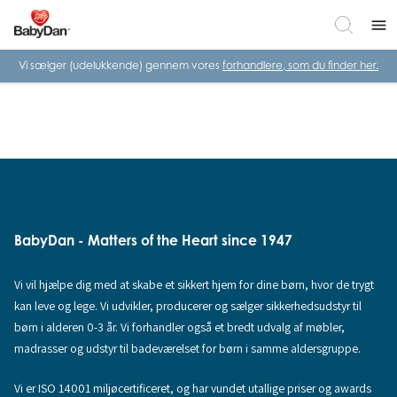
menu
Vi sælger (udelukkende) gennem vores
forhandlere, som du finder her.
BabyDan - Matters of the Heart since 1947
Vi vil hjælpe dig med at skabe et sikkert hjem for dine børn, hvor de trygt
kan leve og lege. Vi udvikler, producerer og sælger sikkerhedsudstyr til
børn i alderen 0-3 år. Vi forhandler også et bredt udvalg af møbler,
madrasser og udstyr til badeværelset for børn i samme aldersgruppe.
Vi er ISO 14001 miljøcertificeret, og har vundet utallige priser og awards