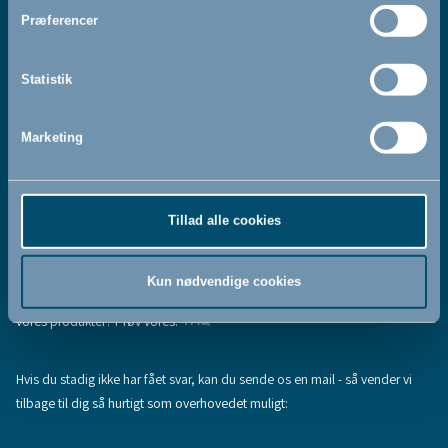
Jeg accepterer at modtage nyhedsbreve fra BabyDan
*
Præferencer
Ved at tilmelde dig vores nyhedsbrev bekræfter du at have
Privatlivspolitik
Cookiepolitik
læst og accepteret vores
og
.
Statistik
Marketing
Tilmeld
Tillad alle cookies
Hjælp & support
Fandt du ikke den information, du søgte, eller har du flere spørgsmål til
Kun nødvendige cookies
vores produkter? Prøv vores:
FAQ
Hvis du stadig ikke har fået svar, kan du sende os en mail - så vender vi
tilbage til dig så hurtigt som overhovedet muligt: