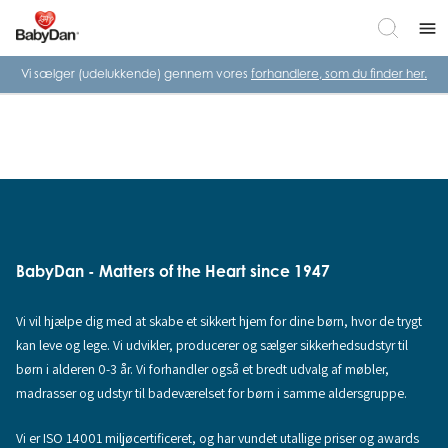
menu
Vi sælger (udelukkende) gennem vores
forhandlere, som du finder her.
BabyDan - Matters of the Heart since 1947
Vi vil hjælpe dig med at skabe et sikkert hjem for dine børn, hvor de trygt
kan leve og lege. Vi udvikler, producerer og sælger sikkerhedsudstyr til
børn i alderen 0-3 år. Vi forhandler også et bredt udvalg af møbler,
madrasser og udstyr til badeværelset for børn i samme aldersgruppe.
Vi er ISO 14001 miljøcertificeret, og har vundet utallige priser og awards