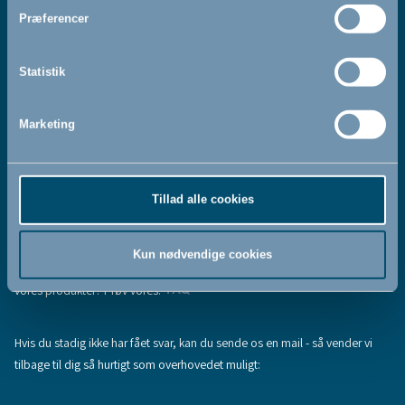
Jeg accepterer at modtage nyhedsbreve fra BabyDan
*
Præferencer
Ved at tilmelde dig vores nyhedsbrev bekræfter du at have
Privatlivspolitik
Cookiepolitik
læst og accepteret vores
og
.
Statistik
Marketing
Tilmeld
Tillad alle cookies
Hjælp & support
Fandt du ikke den information, du søgte, eller har du flere spørgsmål til
Kun nødvendige cookies
vores produkter? Prøv vores:
FAQ
Hvis du stadig ikke har fået svar, kan du sende os en mail - så vender vi
tilbage til dig så hurtigt som overhovedet muligt: