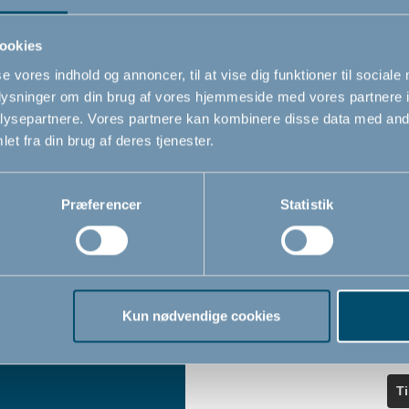
ndler
seneste nyheder.
ookies
se vores indhold og annoncer, til at vise dig funktioner til sociale
Navn
oplysninger om din brug af vores hjemmeside med vores partnere i
iser
ysepartnere. Vores partnere kan kombinere disse data med andr
et fra din brug af deres tjenester.
Email
*
Præferencer
Statistik
Jeg accepterer at modtage nyheds
fra BabyDan
*
Ved at tilmelde dig vores nyhedsbr
bekræfter du at have læst og accep
Kun nødvendige cookies
Privatlivspolitik
Cookiepoliti
vores
og
T