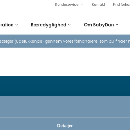
Kundeservice
Kontakt
Find forha
keyboard_arrow_down
iration
Bæredygtighed
Om BabyDan
keyboard_arrow_down
keyboard_arrow_down
keyboard_arrow_down
 sælger (udelukkende) gennem vores
forhandlere, som du finder h
Tilmeld dig vores nyhedsbrev
rn,
Bare rolig, vi kommer ikke til at sp
Detaljer
vi vil bare gerne informere dig om v