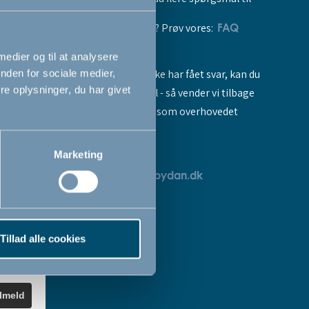
vores produkter? Prøv vores:
FAQ
 medier og til at analysere
Hvis du stadig ikke har fået svar, kan du
nden for sociale medier,
e oplysninger, du har givet
sende os en mail - så vender vi tilbage
til dig så hurtigt som overhovedet
muligt:
Marketing
breve
servicedk@babydan.dk
ev
teret
Tillad alle cookies
k
.
ilmeld