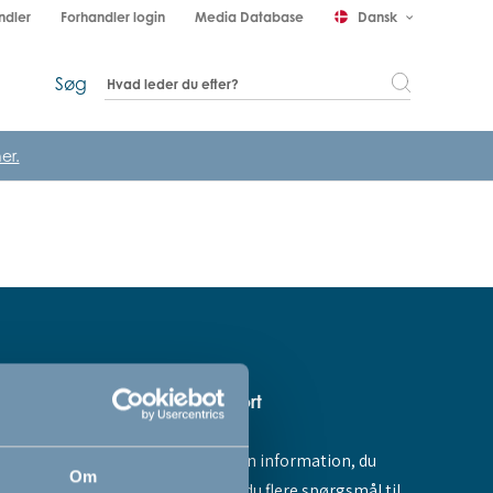
ndler
Forhandler login
Media Database
Dansk
keyboard_arrow_down
Søg
er.
Hjælp & support
Fandt du ikke den information, du
amme dig -
Om
søgte, eller har du flere spørgsmål til
ores