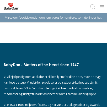
menu
Vi sælger (udelukkende) gennem vores
forhandlere, som du finder her.
BabyDan - Matters of the Heart since 1947
Vi vil hjælpe dig med at skabe et sikkert hjem for dine børn, hvor de trygt
kan leve og lege. Vi udvikler, producerer og sælger sikkerhedsudstyr til
børn i alderen 0-3 år. Vi forhandler også et bredt udvalg af møbler,
madrasser og udstyr til badeværelset for børn i samme aldersgruppe.
Vi er ISO 14001 miljøcertificeret, og har vundet utallige priser og awards