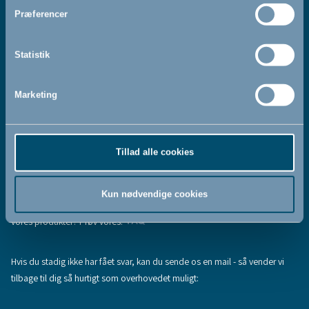
Jeg accepterer at modtage nyhedsbreve fra BabyDan
*
Præferencer
Ved at tilmelde dig vores nyhedsbrev bekræfter du at have
Privatlivspolitik
Cookiepolitik
læst og accepteret vores
og
.
Statistik
Marketing
Tilmeld
Tillad alle cookies
Hjælp & support
Fandt du ikke den information, du søgte, eller har du flere spørgsmål til
Kun nødvendige cookies
vores produkter? Prøv vores:
FAQ
Hvis du stadig ikke har fået svar, kan du sende os en mail - så vender vi
tilbage til dig så hurtigt som overhovedet muligt: