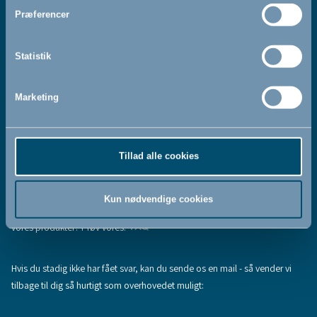
Jeg accepterer at modtage nyhedsbreve fra BabyDan
*
Præferencer
Ved at tilmelde dig vores nyhedsbrev bekræfter du at have
Privatlivspolitik
Cookiepolitik
læst og accepteret vores
og
.
Statistik
Marketing
Tilmeld
Tillad alle cookies
Hjælp & support
Fandt du ikke den information, du søgte, eller har du flere spørgsmål til
Kun nødvendige cookies
vores produkter? Prøv vores:
FAQ
Hvis du stadig ikke har fået svar, kan du sende os en mail - så vender vi
tilbage til dig så hurtigt som overhovedet muligt: