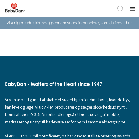
menu
Vi sælger (udelukkende) gennem vores
forhandlere, som du finder her.
BabyDan - Matters of the Heart since 1947
Vi vil hjælpe dig med at skabe et sikkert hjem for dine børn, hvor de trygt
kan leve og lege. Vi udvikler, producerer og sælger sikkerhedsudstyr til
børn i alderen 0-3 år. Vi forhandler også et bredt udvalg af møbler,
madrasser og udstyr til badeværelset for børn i samme aldersgruppe.
Vi er ISO 14001 miljøcertificeret, og har vundet utallige priser og awards