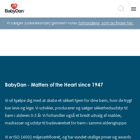
menu
Vi sælger (udelukkende) gennem vores
forhandlere, som du finder her.
BabyDan - Matters of the Heart since 1947
Vi vil hjælpe dig med at skabe et sikkert hjem for dine børn, hvor de trygt
kan leve og lege. Vi udvikler, producerer og sælger sikkerhedsudstyr til
børn i alderen 0-3 år. Vi forhandler også et bredt udvalg af møbler,
madrasser og udstyr til badeværelset for børn i samme aldersgruppe.
Vi er ISO 14001 miljøcertificeret, og har vundet utallige priser og awards