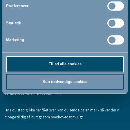
Jeg accepterer at modtage nyhedsbreve fra BabyDan
*
Præferencer
Ved at tilmelde dig vores nyhedsbrev bekræfter du at have
Privatlivspolitik
Cookiepolitik
læst og accepteret vores
og
.
Statistik
Marketing
Tilmeld
Tillad alle cookies
Hjælp & support
Fandt du ikke den information, du søgte, eller har du flere spørgsmål til
Kun nødvendige cookies
vores produkter? Prøv vores:
FAQ
Hvis du stadig ikke har fået svar, kan du sende os en mail - så vender vi
tilbage til dig så hurtigt som overhovedet muligt: