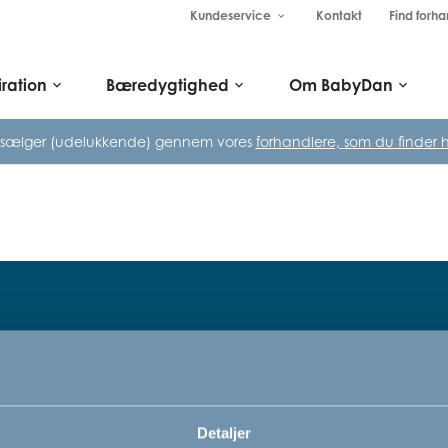
Kundeservice
Kontakt
Find forha
keyboard_arrow_down
iration
Bæredygtighed
Om BabyDan
keyboard_arrow_down
keyboard_arrow_down
keyboard_arrow_down
 sælger (udelukkende) gennem vores
forhandlere, som du finder h
Tilmeld dig vores nyhedsbrev
rn,
Bare rolig, vi kommer ikke til at sp
Detaljer
vi vil bare gerne informere dig om v