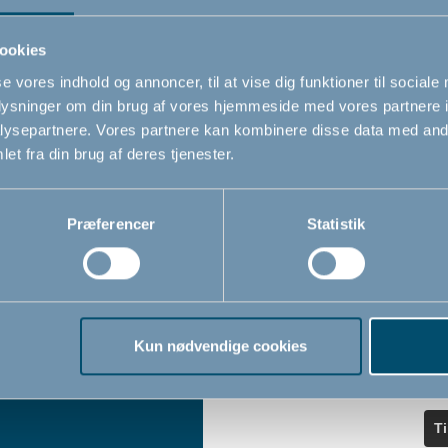
ndler
seneste nyheder.
ookies
se vores indhold og annoncer, til at vise dig funktioner til sociale
Navn
oplysninger om din brug af vores hjemmeside med vores partnere i
iser
ysepartnere. Vores partnere kan kombinere disse data med andr
et fra din brug af deres tjenester.
Email
*
Præferencer
Statistik
Jeg accepterer at modtage nyheds
fra BabyDan
*
Ved at tilmelde dig vores nyhedsbr
bekræfter du at have læst og accep
Kun nødvendige cookies
Privatlivspolitik
Cookiepoliti
vores
og
T