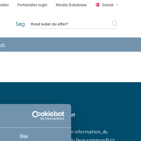
ndler
Forhandler login
Media Database
Dansk
keyboard_arrow_down
Søg
er.
Hjælp & support
Fandt du ikke den information, du
amme dig -
Om
søgte, eller har du flere spørgsmål til
ores