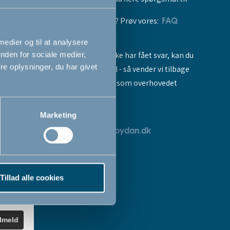
vores produkter? Prøv vores:
FAQ
 medier og til at analysere
Hvis du stadig ikke har fået svar, kan du
nden for sociale medier,
e oplysninger, du har givet
sende os en mail - så vender vi tilbage
til dig så hurtigt som overhovedet
muligt:
Marketing
breve
servicedk@babydan.dk
ev
teret
Tillad alle cookies
k
.
ilmeld