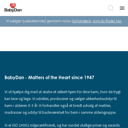
menu
Vi sælger (udelukkende) gennem vores
forhandlere, som du finder her.
BabyDan - Matters of the Heart since 1947
Vi vil hjælpe dig med at skabe et sikkert hjem for dine børn, hvor de trygt
kan leve og lege. Vi udvikler, producerer og sælger sikkerhedsudstyr til
børn i alderen 0-3 år. Vi forhandler også et bredt udvalg af møbler,
madrasser og udstyr til badeværelset for børn i samme aldersgruppe.
Vi er ISO 14001 miljøcertificeret, og har vundet utallige priser og awards