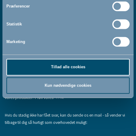
Jeg accepterer at modtage nyhedsbreve fra BabyDan
*
Præferencer
Ved at tilmelde dig vores nyhedsbrev bekræfter du at have
Privatlivspolitik
Cookiepolitik
læst og accepteret vores
og
.
Statistik
Marketing
Tilmeld
Tillad alle cookies
Hjælp & support
Fandt du ikke den information, du søgte, eller har du flere spørgsmål til
Kun nødvendige cookies
vores produkter? Prøv vores:
FAQ
Hvis du stadig ikke har fået svar, kan du sende os en mail - så vender vi
tilbage til dig så hurtigt som overhovedet muligt: