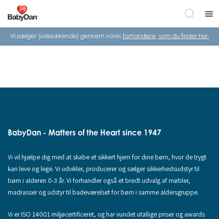
menu
Vi sælger (udelukkende) gennem vores
forhandlere, som du finder her.
BabyDan - Matters of the Heart since 1947
Vi vil hjælpe dig med at skabe et sikkert hjem for dine børn, hvor de trygt
kan leve og lege. Vi udvikler, producerer og sælger sikkerhedsudstyr til
børn i alderen 0-3 år. Vi forhandler også et bredt udvalg af møbler,
madrasser og udstyr til badeværelset for børn i samme aldersgruppe.
Vi er ISO 14001 miljøcertificeret, og har vundet utallige priser og awards