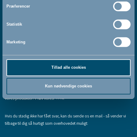
Jeg accepterer at modtage nyhedsbreve fra BabyDan
*
Præferencer
Ved at tilmelde dig vores nyhedsbrev bekræfter du at have
Privatlivspolitik
Cookiepolitik
læst og accepteret vores
og
.
Statistik
Marketing
Tilmeld
Tillad alle cookies
Hjælp & support
Fandt du ikke den information, du søgte, eller har du flere spørgsmål til
Kun nødvendige cookies
vores produkter? Prøv vores:
FAQ
Hvis du stadig ikke har fået svar, kan du sende os en mail - så vender vi
tilbage til dig så hurtigt som overhovedet muligt: