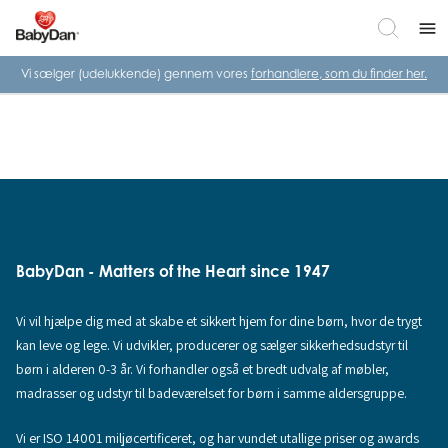
menu
Vi sælger (udelukkende) gennem vores
forhandlere, som du finder her.
BabyDan - Matters of the Heart since 1947
Vi vil hjælpe dig med at skabe et sikkert hjem for dine børn, hvor de trygt
kan leve og lege. Vi udvikler, producerer og sælger sikkerhedsudstyr til
børn i alderen 0-3 år. Vi forhandler også et bredt udvalg af møbler,
madrasser og udstyr til badeværelset for børn i samme aldersgruppe.
Vi er ISO 14001 miljøcertificeret, og har vundet utallige priser og awards