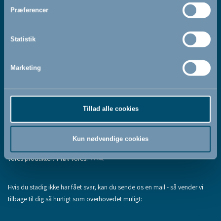
Jeg accepterer at modtage nyhedsbreve fra BabyDan
*
Præferencer
Ved at tilmelde dig vores nyhedsbrev bekræfter du at have
Privatlivspolitik
Cookiepolitik
læst og accepteret vores
og
.
Statistik
Marketing
Tilmeld
Tillad alle cookies
Hjælp & support
Fandt du ikke den information, du søgte, eller har du flere spørgsmål til
Kun nødvendige cookies
vores produkter? Prøv vores:
FAQ
Hvis du stadig ikke har fået svar, kan du sende os en mail - så vender vi
tilbage til dig så hurtigt som overhovedet muligt: