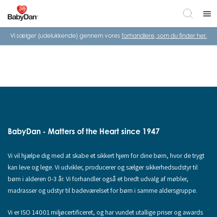
menu
Vi sælger (udelukkende) gennem vores
forhandlere, som du finder her.
BabyDan - Matters of the Heart since 1947
Vi vil hjælpe dig med at skabe et sikkert hjem for dine børn, hvor de trygt
kan leve og lege. Vi udvikler, producerer og sælger sikkerhedsudstyr til
børn i alderen 0-3 år. Vi forhandler også et bredt udvalg af møbler,
madrasser og udstyr til badeværelset for børn i samme aldersgruppe.
Vi er ISO 14001 miljøcertificeret, og har vundet utallige priser og awards