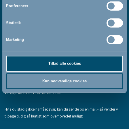
Jeg accepterer at modtage nyhedsbreve fra BabyDan
*
Præferencer
Ved at tilmelde dig vores nyhedsbrev bekræfter du at have
Privatlivspolitik
Cookiepolitik
læst og accepteret vores
og
.
Statistik
Marketing
Tilmeld
Tillad alle cookies
Hjælp & support
Fandt du ikke den information, du søgte, eller har du flere spørgsmål til
Kun nødvendige cookies
vores produkter? Prøv vores:
FAQ
Hvis du stadig ikke har fået svar, kan du sende os en mail - så vender vi
tilbage til dig så hurtigt som overhovedet muligt: