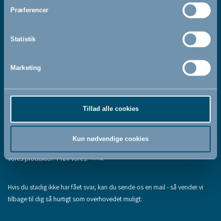
Jeg accepterer at modtage nyhedsbreve fra BabyDan
*
Præferencer
Ved at tilmelde dig vores nyhedsbrev bekræfter du at have
Privatlivspolitik
Cookiepolitik
læst og accepteret vores
og
.
Statistik
Marketing
Tilmeld
Tillad alle cookies
Hjælp & support
Fandt du ikke den information, du søgte, eller har du flere spørgsmål til
Kun nødvendige cookies
vores produkter? Prøv vores:
FAQ
Hvis du stadig ikke har fået svar, kan du sende os en mail - så vender vi
tilbage til dig så hurtigt som overhovedet muligt: