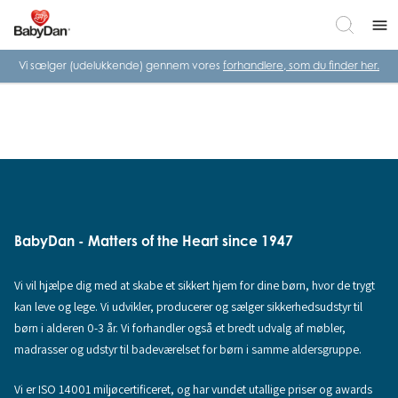
menu
Vi sælger (udelukkende) gennem vores
forhandlere, som du finder her.
BabyDan - Matters of the Heart since 1947
Vi vil hjælpe dig med at skabe et sikkert hjem for dine børn, hvor de trygt
kan leve og lege. Vi udvikler, producerer og sælger sikkerhedsudstyr til
børn i alderen 0-3 år. Vi forhandler også et bredt udvalg af møbler,
madrasser og udstyr til badeværelset for børn i samme aldersgruppe.
Vi er ISO 14001 miljøcertificeret, og har vundet utallige priser og awards