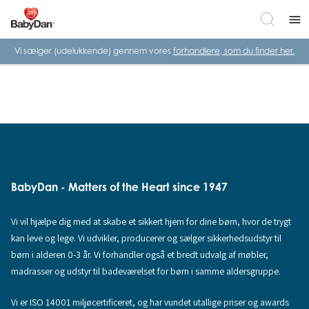
menu
Vi sælger (udelukkende) gennem vores
forhandlere, som du finder her.
BabyDan - Matters of the Heart since 1947
Vi vil hjælpe dig med at skabe et sikkert hjem for dine børn, hvor de trygt
kan leve og lege. Vi udvikler, producerer og sælger sikkerhedsudstyr til
børn i alderen 0-3 år. Vi forhandler også et bredt udvalg af møbler,
madrasser og udstyr til badeværelset for børn i samme aldersgruppe.
Vi er ISO 14001 miljøcertificeret, og har vundet utallige priser og awards