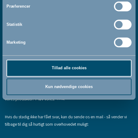
Jeg accepterer at modtage nyhedsbreve fra BabyDan
*
Præferencer
Ved at tilmelde dig vores nyhedsbrev bekræfter du at have
Privatlivspolitik
Cookiepolitik
læst og accepteret vores
og
.
Statistik
Marketing
Tilmeld
Tillad alle cookies
Hjælp & support
Fandt du ikke den information, du søgte, eller har du flere spørgsmål til
Kun nødvendige cookies
vores produkter? Prøv vores:
FAQ
Hvis du stadig ikke har fået svar, kan du sende os en mail - så vender vi
tilbage til dig så hurtigt som overhovedet muligt: