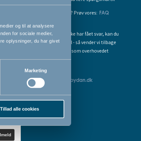
vores produkter? Prøv vores:
FAQ
 medier og til at analysere
Hvis du stadig ikke har fået svar, kan du
nden for sociale medier,
e oplysninger, du har givet
sende os en mail - så vender vi tilbage
til dig så hurtigt som overhovedet
muligt:
Marketing
breve
servicedk@babydan.dk
ev
teret
Tillad alle cookies
k
.
ilmeld