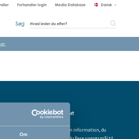
ndler
Forhandler login
Media Database
Dansk
keyboard_arrow_down
Søg
er.
Hjælp & support
Fandt du ikke den information, du
amme dig -
Om
søgte, eller har du flere spørgsmål til
ores