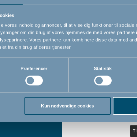
ndler
seneste nyheder.
ookies
se vores indhold og annoncer, til at vise dig funktioner til sociale
Navn
oplysninger om din brug af vores hjemmeside med vores partnere i
iser
ysepartnere. Vores partnere kan kombinere disse data med andr
et fra din brug af deres tjenester.
Email
*
Præferencer
Statistik
Jeg accepterer at modtage nyheds
fra BabyDan
*
Ved at tilmelde dig vores nyhedsbr
bekræfter du at have læst og accep
Kun nødvendige cookies
Privatlivspolitik
Cookiepoliti
vores
og
T