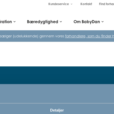
Kundeservice
Kontakt
Find forha
keyboard_arrow_down
iration
Bæredygtighed
Om BabyDan
keyboard_arrow_down
keyboard_arrow_down
keyboard_arrow_down
 sælger (udelukkende) gennem vores
forhandlere, som du finder h
Tilmeld dig vores nyhedsbrev
rn,
Bare rolig, vi kommer ikke til at sp
Detaljer
vi vil bare gerne informere dig om v