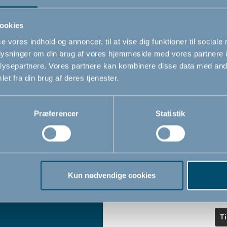
ndler
seneste nyheder.
ookies
se vores indhold og annoncer, til at vise dig funktioner til sociale
Navn
oplysninger om din brug af vores hjemmeside med vores partnere i
iser
ysepartnere. Vores partnere kan kombinere disse data med andr
et fra din brug af deres tjenester.
Email
*
Præferencer
Statistik
Jeg accepterer at modtage nyheds
fra BabyDan
*
Ved at tilmelde dig vores nyhedsbr
bekræfter du at have læst og accep
Kun nødvendige cookies
Privatlivspolitik
Cookiepoliti
vores
og
T