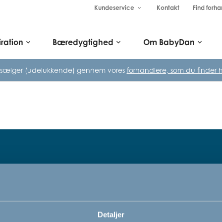
Kundeservice
Kontakt
Find forha
keyboard_arrow_down
iration
Bæredygtighed
Om BabyDan
keyboard_arrow_down
keyboard_arrow_down
keyboard_arrow_down
 sælger (udelukkende) gennem vores
forhandlere, som du finder h
Tilmeld dig vores nyhedsbrev
rn,
Bare rolig, vi kommer ikke til at sp
Detaljer
vi vil bare gerne informere dig om v