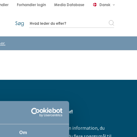
ndler
Forhandler login
Media Database
Dansk
keyboard_arrow_down
Søg
er.
Hjælp & support
Fandt du ikke den information, du
amme dig -
Om
søgte, eller har du flere spørgsmål til
ores