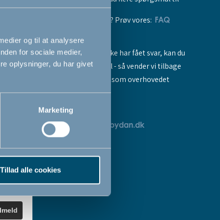
vores produkter? Prøv vores:
FAQ
 medier og til at analysere
Hvis du stadig ikke har fået svar, kan du
nden for sociale medier,
e oplysninger, du har givet
sende os en mail - så vender vi tilbage
til dig så hurtigt som overhovedet
muligt:
Marketing
breve
servicedk@babydan.dk
ev
teret
Tillad alle cookies
k
.
ilmeld