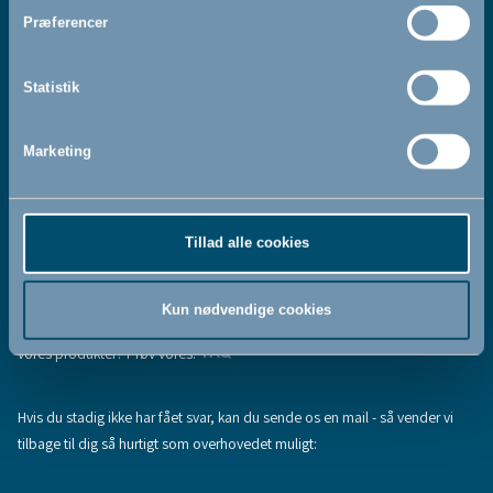
Jeg accepterer at modtage nyhedsbreve fra BabyDan
*
Præferencer
Ved at tilmelde dig vores nyhedsbrev bekræfter du at have
Privatlivspolitik
Cookiepolitik
læst og accepteret vores
og
.
Statistik
Marketing
Tilmeld
Tillad alle cookies
Hjælp & support
Fandt du ikke den information, du søgte, eller har du flere spørgsmål til
Kun nødvendige cookies
vores produkter? Prøv vores:
FAQ
Hvis du stadig ikke har fået svar, kan du sende os en mail - så vender vi
tilbage til dig så hurtigt som overhovedet muligt: