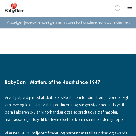
menu
Vi sælger (udelukkende) gennem vores
forhandlere, som du finder her.
BabyDan - Matters of the Heart since 1947
Vi vil hjælpe dig med at skabe et sikkert hjem for dine børn, hvor de trygt
kan leve og lege. Vi udvikler, producerer og sælger sikkerhedsudstyr til
børn i alderen 0-3 år. Vi forhandler også et bredt udvalg af møbler,
madrasser og udstyr til badeværelset for børn i samme aldersgruppe.
Vi er ISO 14001 miljøcertificeret, og har vundet utallige priser og awards