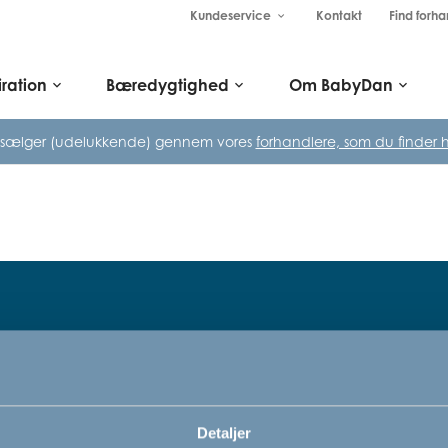
Kundeservice
Kontakt
Find forha
keyboard_arrow_down
iration
Bæredygtighed
Om BabyDan
keyboard_arrow_down
keyboard_arrow_down
keyboard_arrow_down
 sælger (udelukkende) gennem vores
forhandlere, som du finder h
Tilmeld dig vores nyhedsbrev
rn,
Bare rolig, vi kommer ikke til at sp
Detaljer
vi vil bare gerne informere dig om v