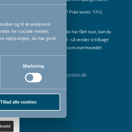
vores produkter? Prøv vores:
FAQ
 medier og til at analysere
Hvis du stadig ikke har fået svar, kan du
nden for sociale medier,
e oplysninger, du har givet
sende os en mail - så vender vi tilbage
til dig så hurtigt som overhovedet
muligt:
Marketing
breve
servicedk@babydan.dk
ev
teret
Tillad alle cookies
k
.
ilmeld