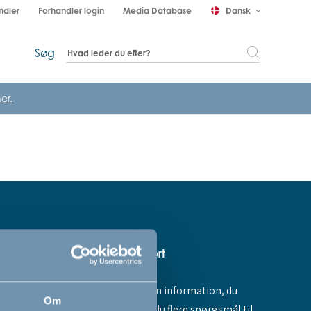
ndler
Forhandler login
Media Database
Dansk
keyboard_arrow_down
Søg
er.
Hjælp & support
Fandt du ikke den information, du
amme dig -
Om
søgte, eller har du flere spørgsmål til
ores