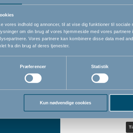
ndler
seneste nyheder.
ookies
se vores indhold og annoncer, til at vise dig funktioner til sociale
Navn
oplysninger om din brug af vores hjemmeside med vores partnere i
iser
ysepartnere. Vores partnere kan kombinere disse data med andr
et fra din brug af deres tjenester.
Email
*
Præferencer
Statistik
Jeg accepterer at modtage nyheds
fra BabyDan
*
Ved at tilmelde dig vores nyhedsbr
bekræfter du at have læst og accep
Kun nødvendige cookies
Privatlivspolitik
Cookiepoliti
vores
og
T