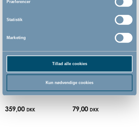
Præferencer
Statistik
Marketing
Tillad alle cookies
Bébé-jou click badekar,
Bademåtte 42x25 cm by
Celestial Blue, 35 liter
BabyDan, grå
Kun nødvendige cookies
359,00
79,00
DKK
DKK