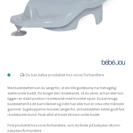
-
Du kan købe produktet hos vores forhandlere
Med badestøtten kan du sørge for, at din lille guldklump har behagelig
støtte under badet. Du bruger den i badekarret, så du sikrer, at han eller hun
ligger i en stabil position i badekarret med hovedet opad. Du kan bruge
badestøtten fra dit barns fødsel og indtil han eller hun er cirka otte måneder
gammel. Sugekopperne i bunden sørger for, at badestøtten sidder godt fast
i badekarrets bund. Husk altid at holde dit barn under badet.
Find produktet hos vores forhandlere, som du finder på babydan.dk/om-
babydan/forhandlere