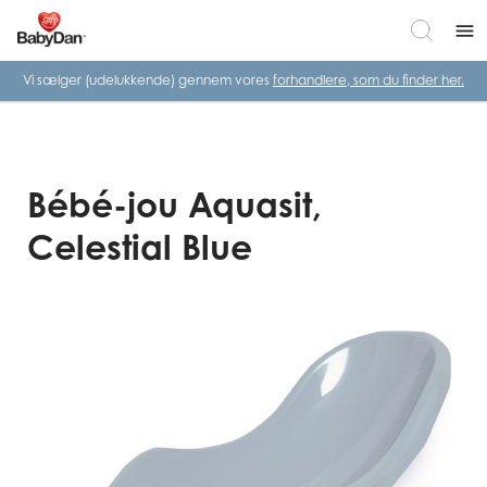
menu
Vi sælger (udelukkende) gennem vores
forhandlere, som du finder her.
Bébé-jou Aquasit,
Celestial Blue