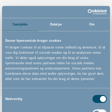
Features
Samtykke
Detaljer
Om
Badestøtte til badekar
Støtter dit barn under badet
Denne hjemmeside bruger cookies
Kan bruges fra fødslen og til barnet er cirka otte
Vi bruger cookies til at tilpasse vores indhold og annoncer, til at
måneder gammel
vise dig funktioner til sociale medier og til at analysere vores
trafik. Vi deler også oplysninger om din brug af vores
Sugekopper i bund sørger for at den sidder godt fast i
hjemmeside med vores partnere inden for sociale medier,
badekarret
annonceringspartnere og analysepartnere. Vores partnere kan
Husk altid at holde dit barn under badet
kombinere disse data med andre oplysninger, du har givet dem,
eller som de har indsamlet fra din brug af deres tjenester.
Samtykkevalg
Nødvendig
Relaterede produkter