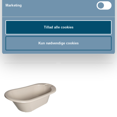
Marketing
Bébé-jou potte, Taupe
Bébé-jou kam og børste sæt,
Taupe
Tillad alle cookies
119,00
139,00
DKK
DKK
Kun nødvendige cookies