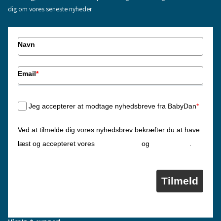
dig om vores seneste nyheder.
Navn
Email
*
Jeg accepterer at modtage nyhedsbreve fra BabyDan
*
Ved at tilmelde dig vores nyhedsbrev bekræfter du at have
Privatlivspolitik
Cookiepolitik
læst og accepteret vores
og
.
Tilmeld