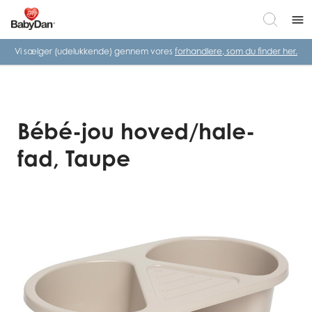
menu
Vi sælger (udelukkende) gennem vores
forhandlere, som du finder her.
Bébé-jou hoved/hale-
fad, Taupe