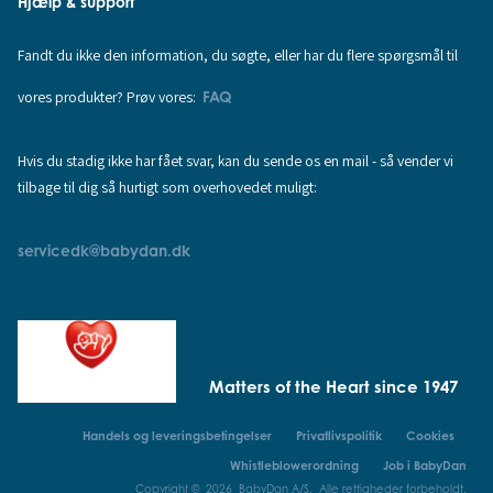
Hjælp & support
Fandt du ikke den information, du søgte, eller har du flere spørgsmål til
vores produkter? Prøv vores:
FAQ
Hvis du stadig ikke har fået svar, kan du sende os en mail - så vender vi
tilbage til dig så hurtigt som overhovedet muligt:
servicedk@babydan.dk
Matters of the Heart since 1947
Handels og leveringsbetingelser
Privatlivspolitik
Cookies
Whistleblowerordning
Job i BabyDan
Copyright © 2026 BabyDan A/S. Alle rettigheder forbeholdt.