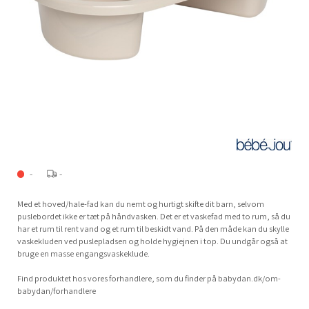
-
-
Med et hoved/hale-fad kan du nemt og hurtigt skifte dit barn, selvom
puslebordet ikke er tæt på håndvasken. Det er et vaskefad med to rum, så du
har et rum til rent vand og et rum til beskidt vand. På den måde kan du skylle
vaskekluden ved puslepladsen og holde hygiejnen i top. Du undgår også at
bruge en masse engangsvaskeklude.
Find produktet hos vores forhandlere, som du finder på babydan.dk/om-
babydan/forhandlere