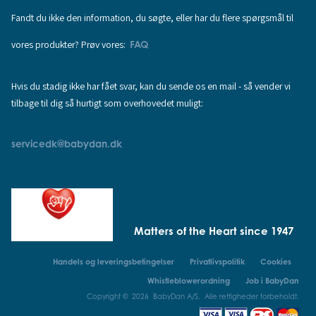
Fandt du ikke den information, du søgte, eller har du flere spørgsmål til
vores produkter? Prøv vores:
FAQ
Hvis du stadig ikke har fået svar, kan du sende os en mail - så vender vi
tilbage til dig så hurtigt som overhovedet muligt:
servicedk@babydan.dk
Matters of the Heart since 1947
Handels og leveringsbetingelser
Privatlivspolitik
Cookies
Whistleblowerordning
Job i BabyDan
Copyright © 2026 BabyDan A/S. Alle rettigheder forbeholdt.