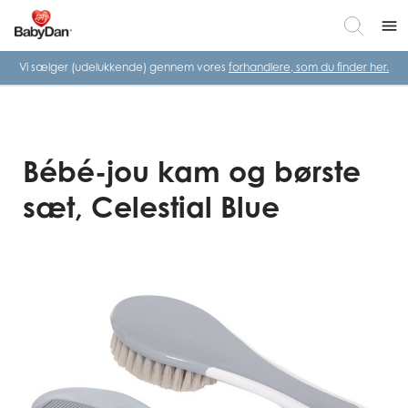
menu
Vi sælger (udelukkende) gennem vores
forhandlere, som du finder her.
Bébé-jou kam og børste
sæt, Celestial Blue