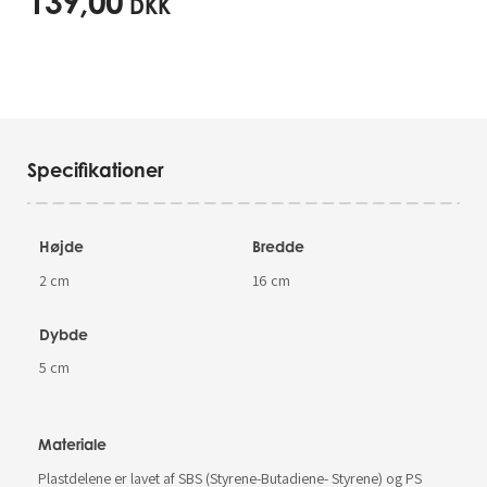
139,00
DKK
Specifikationer
Højde
Bredde
2 cm
16 cm
Dybde
5 cm
Materiale
Plastdelene er lavet af SBS (Styrene-Butadiene- Styrene) og PS