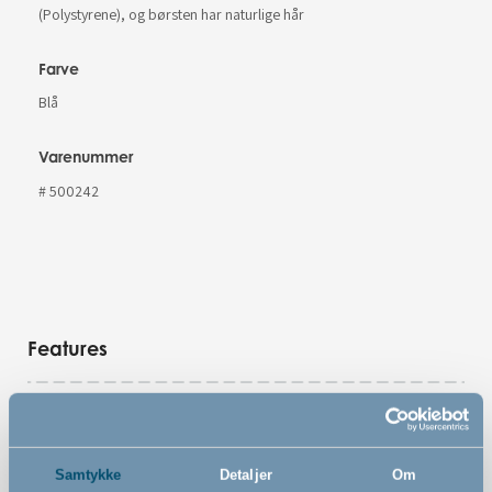
(Polystyrene), og børsten har naturlige hår
Farve
Blå
Varenummer
# 500242
Features
Sæt med kam og børste
Børsten er lavet af blødt, naturligt hår
Samtykke
Detaljer
Om