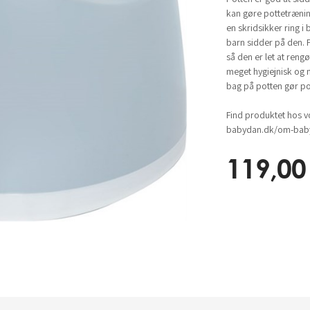
kan gøre pottetræni
en skridsikker ring i 
barn sidder på den. Po
så den er let at rengø
meget hygiejnisk og 
bag på potten gør po
Find produktet hos v
babydan.dk/om-baby
119,00