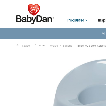
Produkter
Insp
keyboard_arrow_down
Vi
Tilbage
Du er her:
Forside
Badetid
Bébé-jou potte, Celesti