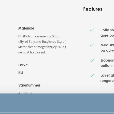
Features
Materiale
Potte s
gøre po
PP (Polypropylene) og SEBS
(Styrol-Ethylene-Butylenes-Styrol).
Med skr
Materialet er meget hygiejnisk og
på gulv
nemt at holde rent.
Ergonom
Farve
potten
Blå
Lavet af
rengøre
Varenummer
# 500202