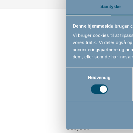
Samtykke
Denne hjemmeside bruger c
Vi bruger cookies til at tilpas
vores trafik. Vi deler også 
annonceringspartnere og anal
dem, eller som de har indsaml
Samtykkevalg
Nødvendig
Potte med skyllelyd by
BabyDan