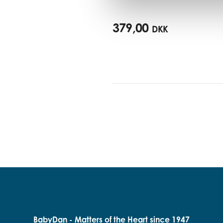
379,00
DKK
BabyDan - Matters of the Heart since 1947