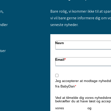
rn,
Bare rolig, vi kommer ikke til at sp
vi vil bare gerne informere dig om v
ndler
seneste nyheder.
Navn
iser
Email
*
Jeg accepterer at modtage nyheds
fra BabyDan
*
Ved at tilmelde dig vores nyhedsbr
bekræfter du at have læst og accep
Privatlivspolitik
Cookiepoliti
vores
og