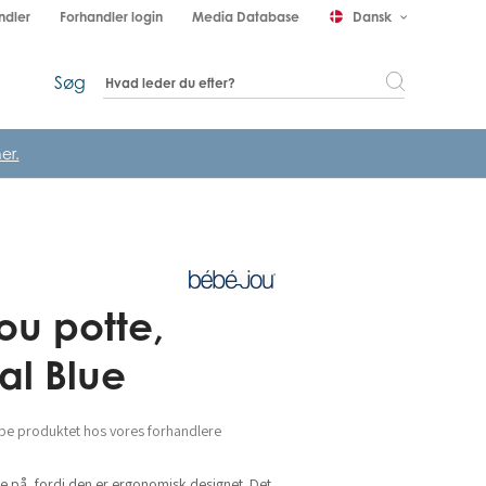
ndler
Forhandler login
Media Database
Dansk
keyboard_arrow_down
Søg
er.
ou potte,
al Blue
be produktet hos vores forhandlere
de på, fordi den er ergonomisk designet. Det