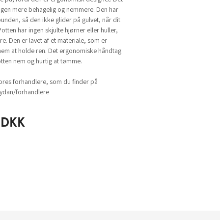
ngen mere behagelig og nemmere. Den har
bunden, så den ikke glider på gulvet, når dit
tten har ingen skjulte hjørner eller huller,
re. Den er lavet af et materiale, som er
nem at holde ren. Det ergonomiske håndtag
tten nem og hurtig at tømme.
ores forhandlere, som du finder på
dan/forhandlere
DKK