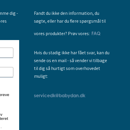
Fandt du ikke den information, du
amme dig -
søgte, eller har du flere spørgsmål til
ores
vores produkter? Prøv vores:
FAQ
Hvis du stadig ikke har fået svar, kan du
sende os en mail - så vender vi tilbage
til dig så hurtigt som overhovedet
muligt:
breve
servicedk@babydan.dk
ev
teret
k
.