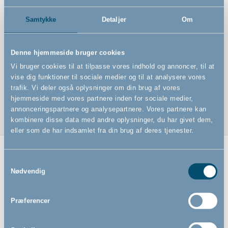
Sæt med alt du behøver for at pleje dit barn fra fødslen
Samtykke
Detaljer
Om
Badekar (75x39x25 cm) med stativ (61x58x82 cm),
badestøtte (49x23x18 cm) og badetermometer
Denne hjemmeside bruger cookies
Blespand med låg der lukker helt tæt (37,5x34,5x31
Vi bruger cookies til at tilpasse vores indhold og annoncer, til at
cm)
vise dig funktioner til sociale medier og til at analysere vores
Baby manicuresæt og kam og børste i nylon
trafik. Vi deler også oplysninger om din brug af vores
hjemmeside med vores partnere inden for sociale medier,
annonceringspartnere og analysepartnere. Vores partnere kan
kombinere disse data med andre oplysninger, du har givet dem,
eller som de har indsamlet fra din brug af deres tjenester.
Relaterede produkter
Samtykkevalg
Nødvendig
Præferencer