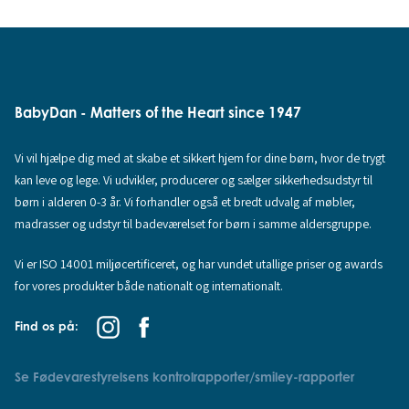
BabyDan - Matters of the Heart since 1947
Vi vil hjælpe dig med at skabe et sikkert hjem for dine børn, hvor de trygt
kan leve og lege. Vi udvikler, producerer og sælger sikkerhedsudstyr til
børn i alderen 0-3 år. Vi forhandler også et bredt udvalg af møbler,
madrasser og udstyr til badeværelset for børn i samme aldersgruppe.
Vi er ISO 14001 miljøcertificeret, og har vundet utallige priser og awards
for vores produkter både nationalt og internationalt.
Find os på:
Se Fødevarestyrelsens kontrolrapporter/smiley-rapporter