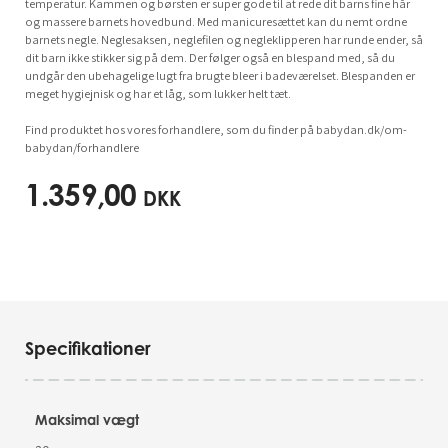
temperatur. Kammen og børsten er super gode til at rede dit barns fine hår
og massere barnets hovedbund. Med manicuresættet kan du nemt ordne
barnets negle. Neglesaksen, neglefilen og negleklipperen har runde ender, så
dit barn ikke stikker sig på dem. Der følger også en blespand med, så du
undgår den ubehagelige lugt fra brugte bleer i badeværelset. Blespanden er
meget hygiejnisk og har et låg, som lukker helt tæt.
Find produktet hos vores forhandlere, som du finder på babydan.dk/om-
babydan/forhandlere
1.359,00
DKK
Specifikationer
Maksimal vægt