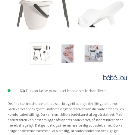
-
Du kan købe produktet hos vores forhandlere
Det fine sæt indeholder alt, du skal bruge til at pleje din lille guldklump.
Badekarret er designet til nyfødte og med stativet kan du bade dit barn i en
komfortabel stilling. Du kan nemt klikke badekarret af og på stativet. Med
badestøtten kan dit barn ligge afslappet i badekarret, så badet bliver endnu
mere behageligt. Det gør det også nemmere for dig at bade barnet. Du kan
bruge badetermometeret til at sikre dig, at badevandet har den rigtige