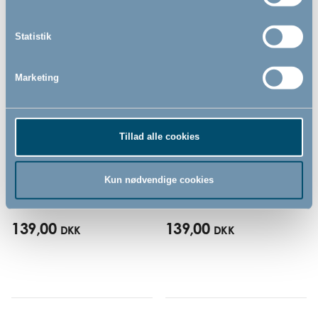
Statistik
Marketing
Tillad alle cookies
Bébé-jou kam og børste sæt,
Bébé-jou hoved/hale-fad,
Breeze Green
Breeze Green
Kun nødvendige cookies
139,00
139,00
DKK
DKK