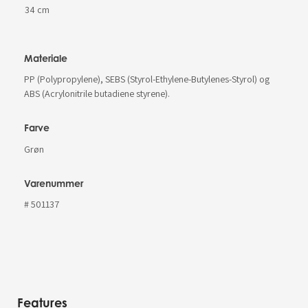
34 cm
Materiale
PP (Polypropylene), SEBS (Styrol-Ethylene-Butylenes-Styrol) og
ABS (Acrylonitrile butadiene styrene).
Farve
Grøn
Varenummer
# 501137
Features