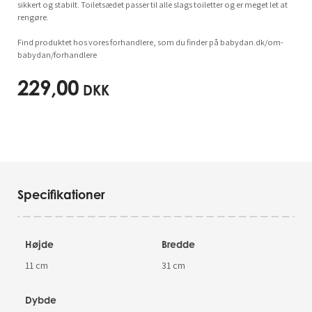
sikkert og stabilt. Toiletsædet passer til alle slags toiletter og er meget let at
rengøre.
Find produktet hos vores forhandlere, som du finder på babydan.dk/om-
babydan/forhandlere
229,00
DKK
Specifikationer
Højde
Bredde
11 cm
31 cm
Dybde