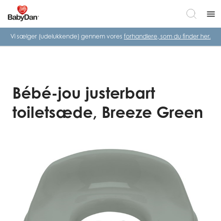
menu
Vi sælger (udelukkende) gennem vores
forhandlere, som du finder her.
Bébé-jou justerbart
toiletsæde, Breeze Green