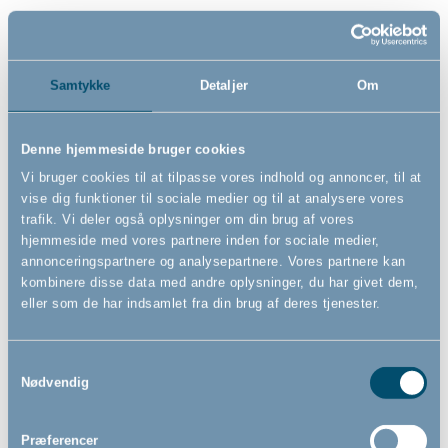
Samtykke
Detaljer
Om
Denne hjemmeside bruger cookies
Vi bruger cookies til at tilpasse vores indhold og annoncer, til at
vise dig funktioner til sociale medier og til at analysere vores
Bébé-jou skammel, Breeze
Bébé-jou potte, Breeze
Green
Green
trafik. Vi deler også oplysninger om din brug af vores
hjemmeside med vores partnere inden for sociale medier,
annonceringspartnere og analysepartnere. Vores partnere kan
kombinere disse data med andre oplysninger, du har givet dem,
eller som de har indsamlet fra din brug af deres tjenester.
179,00
119,00
DKK
DKK
Samtykkevalg
Nødvendig
Præferencer