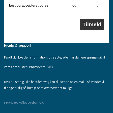
Privatlivspolitik
Cookiepolitik
læst og accepteret vores
og
.
Tilmeld
Hjælp & support
Fandt du ikke den information, du søgte, eller har du flere spørgsmål til
vores produkter? Prøv vores:
FAQ
Hvis du stadig ikke har fået svar, kan du sende os en mail - så vender vi
tilbage til dig så hurtigt som overhovedet muligt:
servicedk@babydan.dk